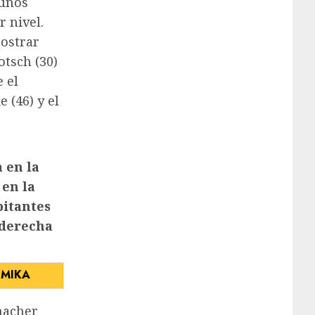
 unos
 nivel.
ostrar
otsch (30)
 el
 (46) y el
 en la
en la
bitantes
 derecha
macher