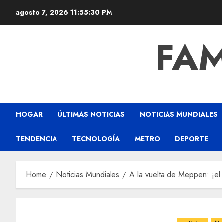
agosto 7, 2026
11:55:31 PM
FAM
HOGAR
ÚLTIMAS NOTICIAS
NOTICIAS MUNDIALES
TENDENCIA
TECNOLOGÍA
METRO
DEPORTE
Home
Noticias Mundiales
A la vuelta de Meppen: ¡el