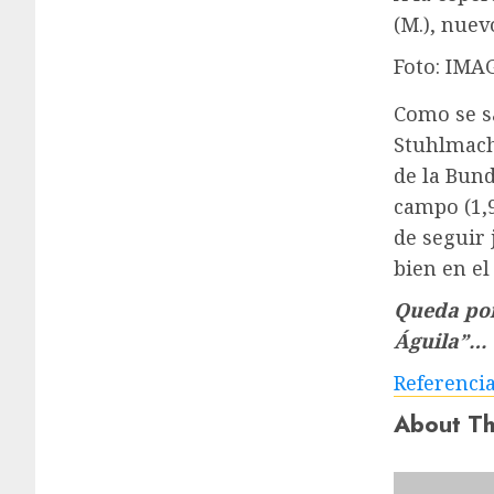
(M.), nuev
Foto: IMA
Como se sa
Stuhlmach
de la Bund
campo (1,9
de seguir
bien en el
Queda por
Águila”…
Referenci
About Th