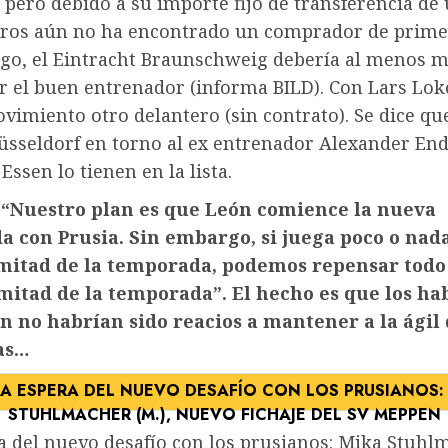
 pero debido a su importe fijo de transferencia de
uros aún no ha encontrado un comprador de primer
go, el Eintracht Braunschweig debería al menos m
r el buen entrenador (informa BILD). Con Lars Lok
vimiento otro delantero (sin contrato). Se dice que
sseldorf en torno al ex entrenador Alexander Ende
Essen lo tienen en la lista.
 “Nuestro plan es que León comience la nueva
 con Prusia. Sin embargo, si juega poco o nada
mitad de la temporada, podemos repensar todo 
itad de la temporada”. El hecho es que los ha
 no habrían sido reacios a mantener a la ágil
las…
ra del nuevo desafío con los prusianos: Mika Stuhl