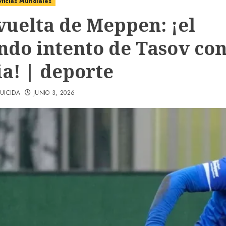
ticias Mundiales
 vuelta de Meppen: ¡el
ndo intento de Tasov con
ia! | deporte
UICIDA
JUNIO 3, 2026