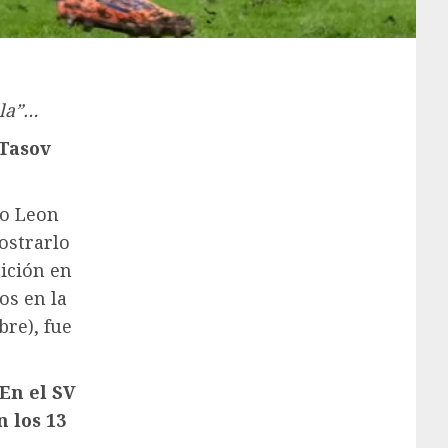
ila”…
 Tasov
ro Leon
ostrarlo
ición en
os en la
re), fue
 En el SV
n los 13