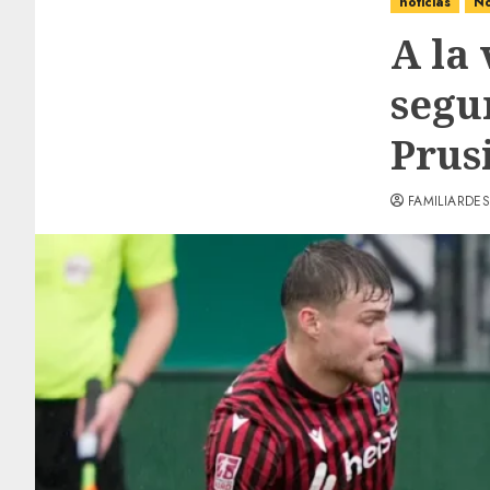
noticias
No
A la
segu
Prus
FAMILIARDES