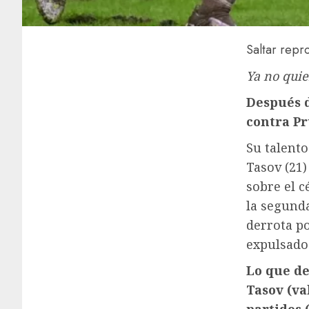
Saltar repr
Ya no quie
Después d
contra Pr
Su talento
Tasov (21
sobre el 
la segunda
derrota p
expulsado
Lo que de
Tasov (va