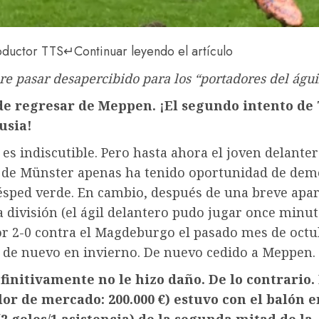
oductor TTS
↵
Continuar leyendo el artículo
re pasar desapercibido para los “portadores del águ
e regresar de Meppen. ¡El segundo intento de
usia!
 es indiscutible. Pero hasta ahora el joven delante
) de Münster apenas ha tenido oportunidad de dem
césped verde. En cambio, después de una breve apar
 división (el ágil delantero pudo jugar once minut
or 2-0 contra el Magdeburgo el pasado mes de octub
 de nuevo en invierno. De nuevo cedido a Meppen.
finitivamente no le hizo daño. De lo contrario.
lor de mercado: 200.000 €) estuvo con el balón e