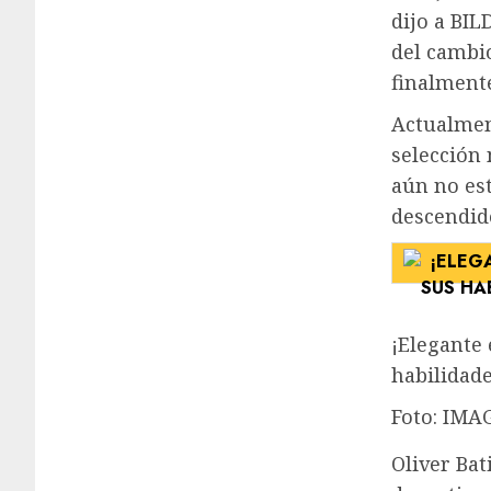
dijo a BIL
del cambio
finalment
Actualmen
selección
aún no es
descendid
¡Elegante 
habilidade
Foto: IMA
Oliver Bat