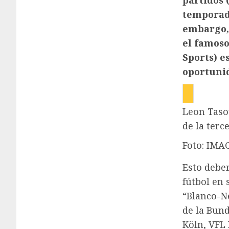
partidos 
temporad
embargo,
el famoso
Sports) e
oportunid
Leon Taso
de la terc
Foto: IMA
Esto deber
fútbol en 
“Blanco-Ne
de la Bund
Köln, VFL