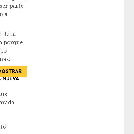
ser parte
o a
 de la
do porque
ipo
nas.
sus
porada
eto