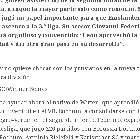
(2 goles/1 asistencia) de la segunda mitad de la
a, aunque la mayor parte sólo como comodín. 
 jugó un papel importante para que Emslander
 ascenso a la 3.ª liga. Su asesor Giovanni Federi
stá orgulloso y convencido: “León aprovechó la
ad y dio otro gran paso en su desarrollo”.
v no quiere chocar con los prusianos en la nueva
era división
GO/Werner Scholz
ía ayudar ahora al nativo de Witten, que aprendió
su juventud en el VfL Bochum, a consolidarse con 
gro-Verde” en el segundo intento. Federico, expro
esliga, que jugó 220 partidos con Borussia Dortmu
 Bochum, Arminia Bielefeld y Karlsruher SC y marcó