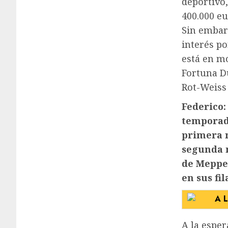
deportivo,
400.000 e
Sin embar
interés po
está en mo
Fortuna Dü
Rot-Weiss 
Federico:
temporada
primera 
segunda m
de Meppen
en sus fi
A la espe