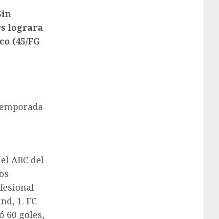
Sin
s lograra
co (45/FG
 temporada
 el ABC del
los
fesional
nd, 1. FC
 60 goles,