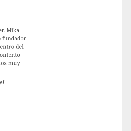
er. Mika
o fundador
centro del
contento
amos muy
el