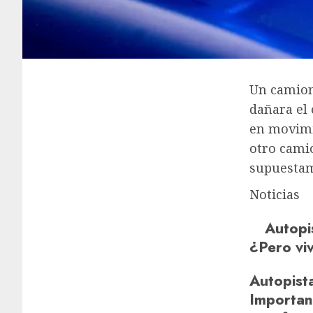
Un camion
dañara el
en movimi
otro cami
supuestam
Noticias
Autopi
¿Pero vi
Autopist
Important