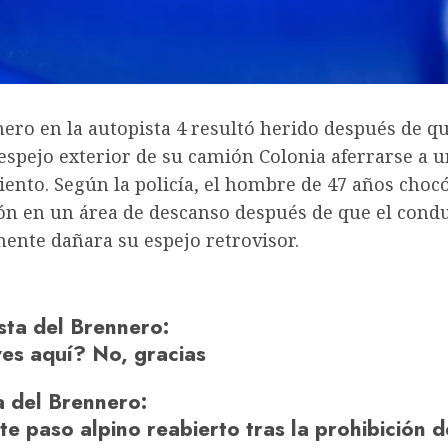
ero en la autopista 4 resultó herido después de qu
 espejo exterior de su camión
Colonia
aferrarse a 
ento. Según la policía, el hombre de 47 años choc
ón en un área de descanso después de que el cond
ente dañara su espejo retrovisor.
sta del Brennero
:
ves aquí? No, gracias
a del Brennero
:
e paso alpino reabierto tras la prohibición d