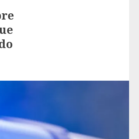
bre
gue
ado