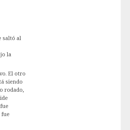
saltó al
jo la
o. El otro
tá siendo
co rodado,
ide
 fue
 fue