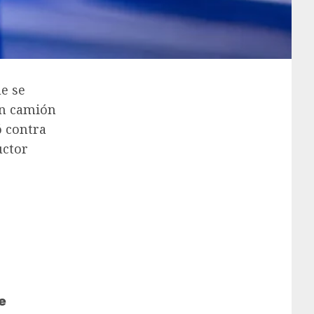
e se
un camión
ó contra
uctor
e