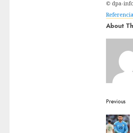
© dpa-inf
Referenci
About Th
Previous