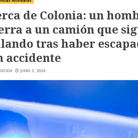
ticias Mundiales
erca de Colonia: un hom
ferra a un camión que si
ulando tras haber escap
n accidente
UICIDA
JUNIO 3, 2026