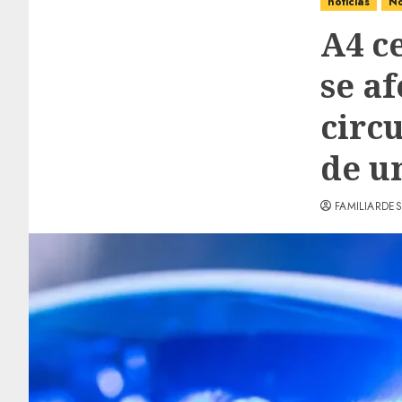
noticias
No
A4 c
se a
circ
de u
FAMILIARDES