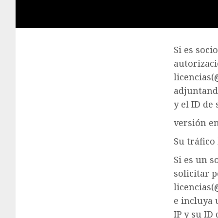
Si es soci
autorizac
licencias
adjuntando
y el ID de 
versión en
Su tráfico
Si es un s
solicitar 
licencias
e incluya 
IP y su ID 