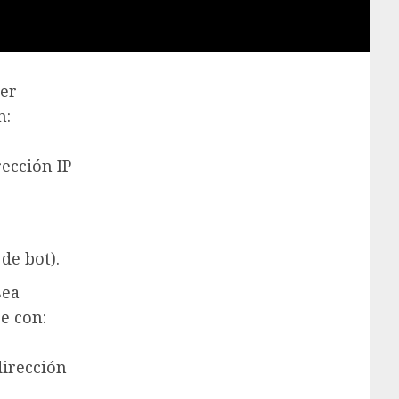
ner
n:
rección IP
de bot).
sea
e con:
dirección