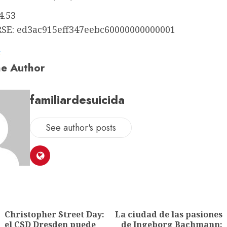
4.53
E: ed3ac915eff347eebc60000000000001
a
e Author
familiardesuicida
See author's posts
Christopher Street Day:
La ciudad de las pasiones
el CSD Dresden puede
de Ingeborg Bachmann: