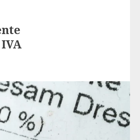
ente
 IVA