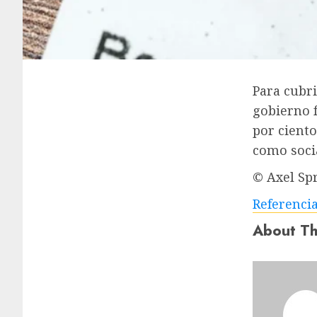
Para cubri
gobierno f
por ciento
como soci
©
Axel Sp
Referenci
About Th