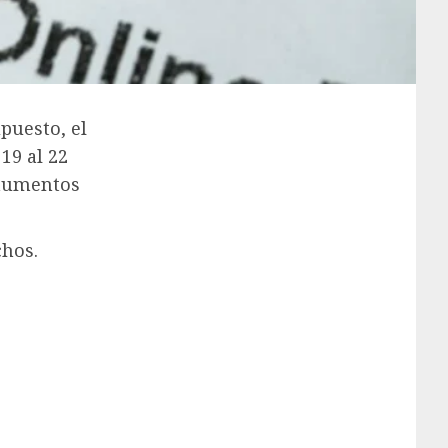
puesto, el
19 al 22
s aumentos
chos.