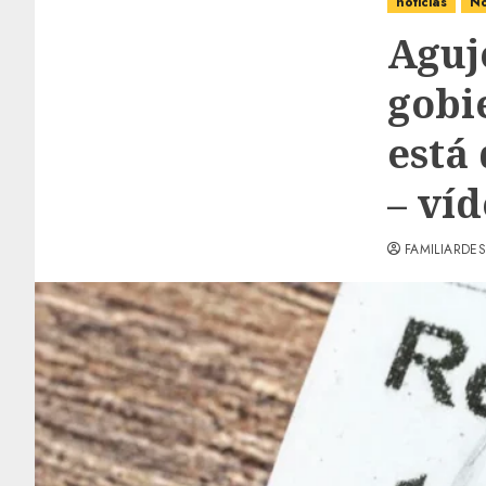
noticias
No
Aguj
gobi
está
– ví
FAMILIARDES