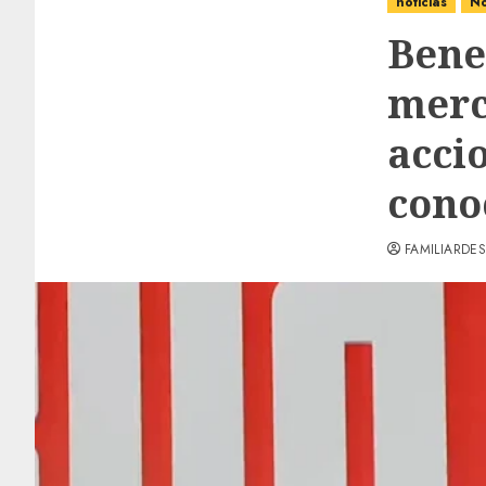
noticias
No
Benef
merc
accio
cono
FAMILIARDES