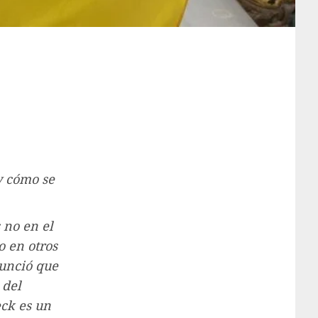
y cómo se
 no en el
o en otros
nunció que
 del
eck es un