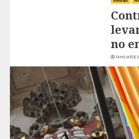
noticias
No
Cont
leva
no e
FAMILIARDES