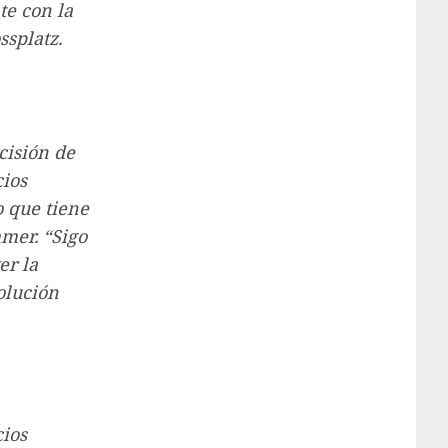
te con la
ssplatz.
cisión de
cios
o que tiene
mmer. “Sigo
er la
olución
cios