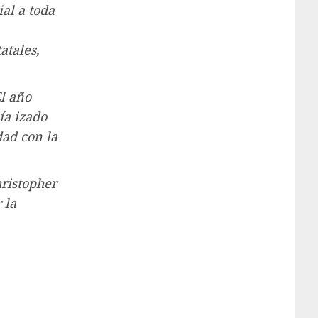
al a toda
atales,
l año
ía izado
dad con la
ristopher
 la