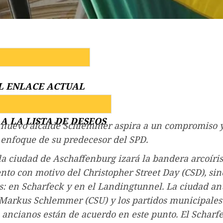
L ENLACE ACTUAL
A LA LISTA DE DESEOS
l nuevo alcalde Schlemmer aspira a un compromiso 
 enfoque de su predecesor del SPD.
la ciudad de Aschaffenburg izará la bandera arcoíris
to con motivo del Christopher Street Day (CSD), sin
s: en Scharfeck y en el Landingtunnel. La ciudad a
 Markus Schlemmer (CSU) y los partidos municipales
 ancianos están de acuerdo en este punto. El Scharf