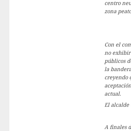
centro neu
zona peaton
Con el com
no exhibir
públicos d
la bandera
creyendo 
aceptación
actual.
El alcalde
A finales 