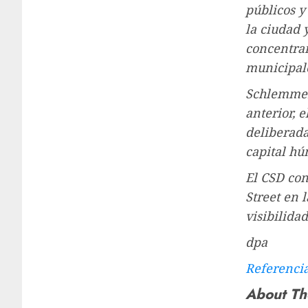
públicos y
la ciudad 
concentrar
municipale
Schlemmer 
anterior, 
deliberada
capital hú
El CSD co
Street en 
visibilida
dpa
Referenci
About Th