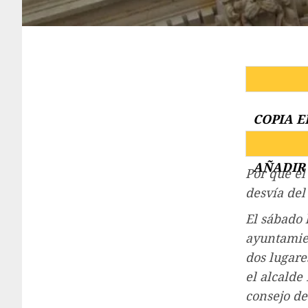
COPIA E
AÑADIR 
Por qué e
desvía del
El sábado 
ayuntamien
dos lugare
el alcalde
consejo de