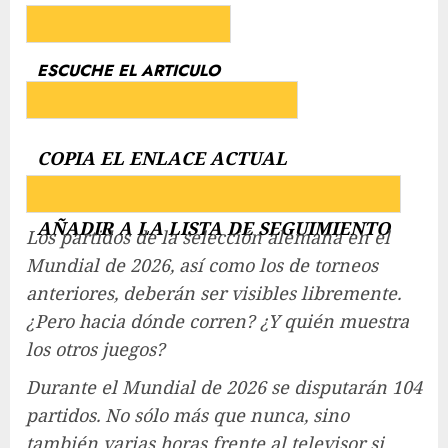
ESCUCHE EL ARTICULO
COPIA EL ENLACE ACTUAL
AÑADIR A LA LISTA DE SEGUIMIENTO
Los partidos de la selección alemana en el
Mundial de 2026, así como los de torneos
anteriores, deberán ser visibles libremente.
¿Pero hacia dónde corren? ¿Y quién muestra
los otros juegos?
Durante el Mundial de 2026 se disputarán 104
partidos. No sólo más que nunca, sino
también varias horas frente al televisor si