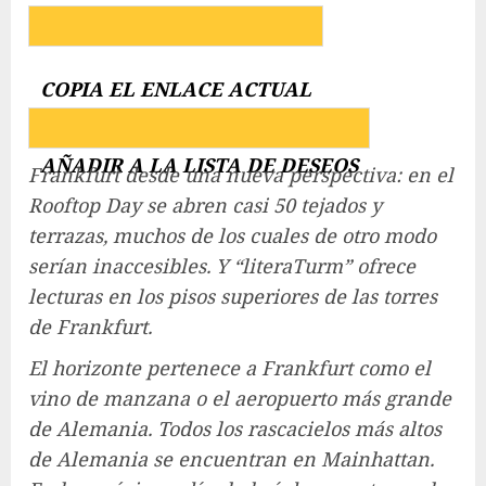
COPIA EL ENLACE ACTUAL
AÑADIR A LA LISTA DE DESEOS
Frankfurt desde una nueva perspectiva: en el
Rooftop Day se abren casi 50 tejados y
terrazas, muchos de los cuales de otro modo
serían inaccesibles. Y “literaTurm” ofrece
lecturas en los pisos superiores de las torres
de Frankfurt.
El horizonte pertenece a Frankfurt como el
vino de manzana o el aeropuerto más grande
de Alemania. Todos los rascacielos más altos
de Alemania se encuentran en Mainhattan.