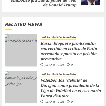
simbólico gracias al poder de veto
de Donald Trump
RELATED NEWS
noticias
Noticias Mundiales
Rusia: bloguero pro-Kremlin
convertido en crítico de Putin
arrestado y puesto en prisión
preventiva
JULIO 18, 2026
0
noticias
Noticias Mundiales
Voleibol, los “debuts” de
Durigon como presidente de la
Liga de Voleibol en el escenario
Ponza d’Autore
JULIO 18, 2026
0