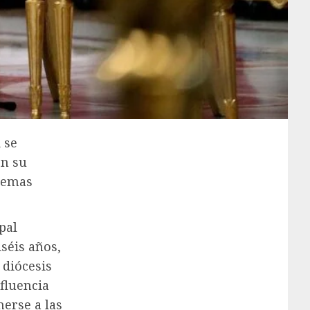
 se
en su
blemas
pal
iséis años,
 diócesis
fluencia
nerse a las