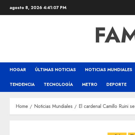
agosto 8, 2026
4:41:08 PM
FAM
HOGAR
ÚLTIMAS NOTICIAS
NOTICIAS MUNDIALES
TENDENCIA
TECNOLOGÍA
METRO
DEPORTE
Home
Noticias Mundiales
El cardenal Camillo Ruini s