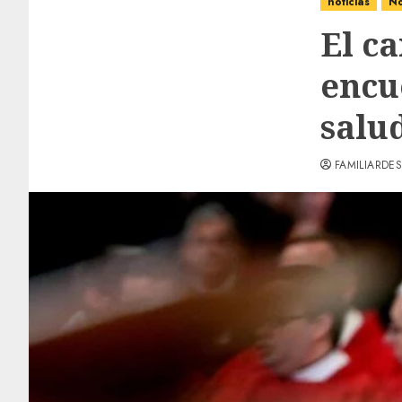
noticias
No
El c
encu
salu
FAMILIARDES