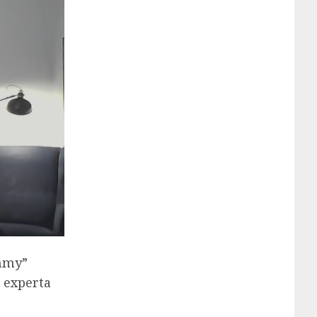
immy”
a experta