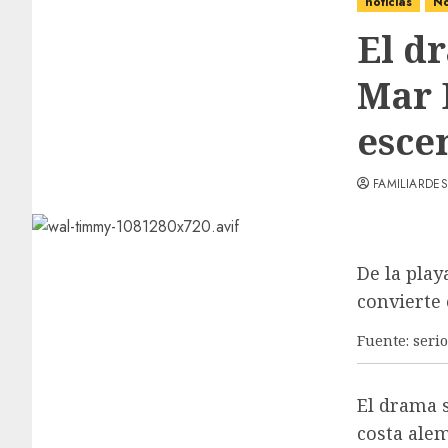
noticias
No
El d
Mar 
esce
FAMILIARDES
De la pla
convierte 
Fuente: seri
El drama s
costa alem