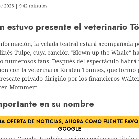
de 2026 | 9:42 minutos
n estuvo presente el veterinario Tö
nformación, la velada teatral estará acompañada p
linés Tulpe, cuya canción “Blown up the Whale” h
o numerosos fans. Después del espectáculo habrá
ón con la veterinaria Kirsten Tönnies, que formó 
rescate privado dirigido por los financieros Walte
lter-Mommert.
mportante en su nombre
A OFERTA DE NOTICIAS, AHORA COMO FUENTE FAVO
GOOGLE
lgo en Google, también verá un cuadro con títulos 