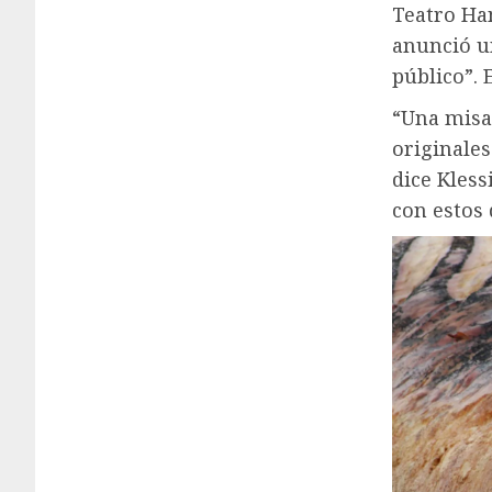
Teatro Ha
anunció un
público”. 
“Una misa 
originales 
dice Kless
con estos