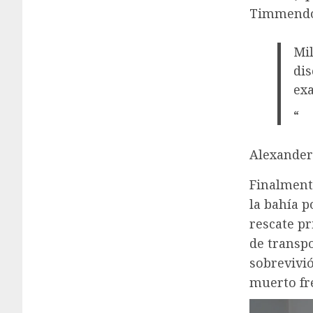
Timmendor
Mil
dis
ex
“
Alexander 
Finalment
la bahía p
rescate pr
de transp
sobrevivió
muerto fre