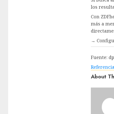
los result
Con ZDFhe
más a menu
directame
→ Configu
Fuente:
d
Referenci
About Th