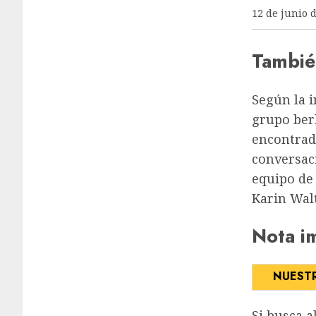
12 de junio 
Tambié
Según la i
grupo ber
encontrad
conversaci
equipo de 
Karin Wa
Nota i
NUESTR
Si busca a