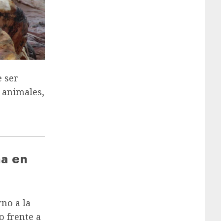
e ser
e animales,
na en
rno a la
o frente a