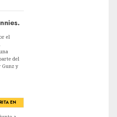
nnies.
or el
a
 una
parte del
r Gunz y
RITA EN
junto a