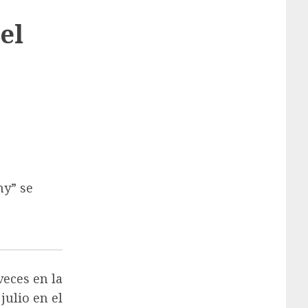
el
my” se
veces en la
julio en el