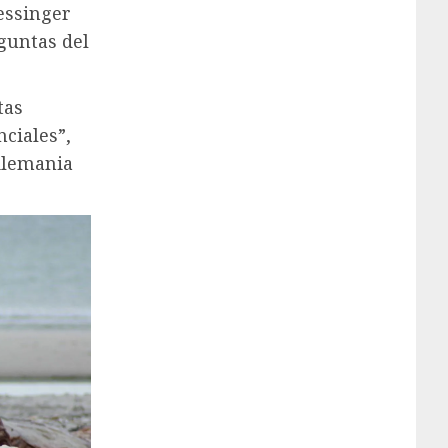
essinger
guntas del
tas
nciales”,
 Alemania