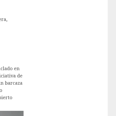
era,
nclado en
iciativa de
an barcaza
o
bierto