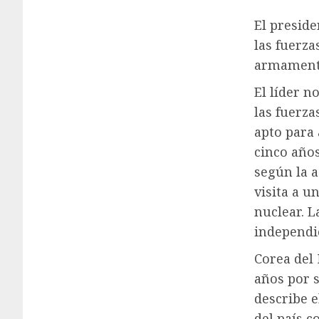
El presid
las fuerza
armamento
El líder 
las fuerza
apto para
cinco año
según la a
visita a u
nuclear. 
independi
Corea del
años por 
describe 
del país c