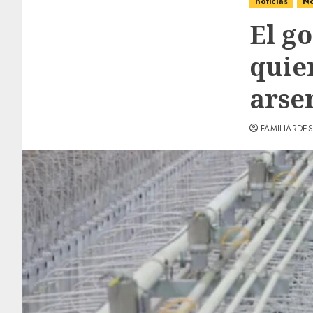
noticias
No
El g
quie
arse
FAMILIARDES