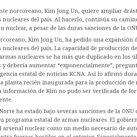
ente norcoreano, Kim Jong Un, quiere ampliar drá
s nucleares del país. Al hacerlo, continúa su camin
 nuclear, a pesar de las duras sanciones de la ON
norcoreano, Kim Jong Un, ha pedido una expansión d
s nucleares del país. La capacidad de producción d
 armas nucleares se ha más que duplicado en los ú
s y debería aumentar “exponencialmente”, pregun
gencia estatal de noticias KCNA. Así lo afirmó dur
na planta recién inaugurada para la producción de
La información de Kim no pudo ser verificada de fo
ente.
 Norte ha estado bajo severas sanciones de la ONU 
su programa estatal de armas nucleares. El gobier
el arsenal nuclear como un medio necesario de au
ontra fuerzas hostiles en el exterior. Especialmente