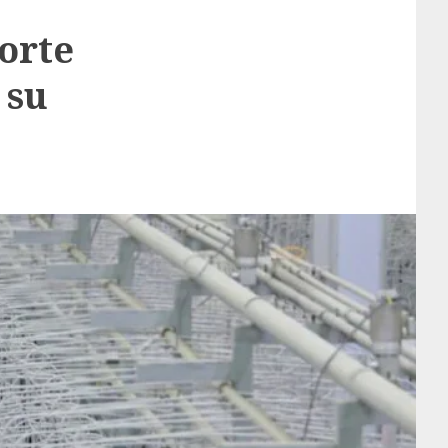
orte
 su