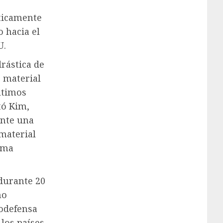
sticamente
o hacia el
U.
rástica de
e material
ltimos
tó Kim,
ante una
 material
rma
durante 20
no
todefensa
 los países