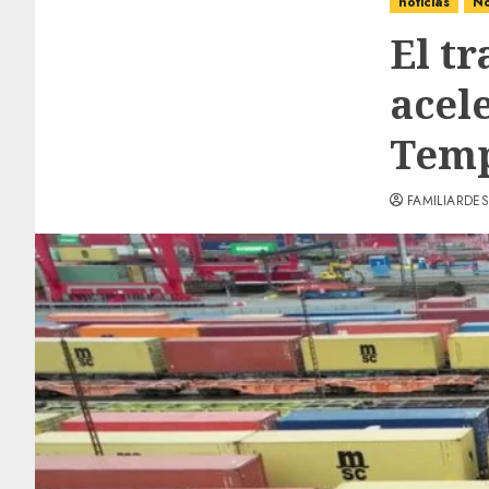
noticias
No
El tr
acele
Tem
FAMILIARDES