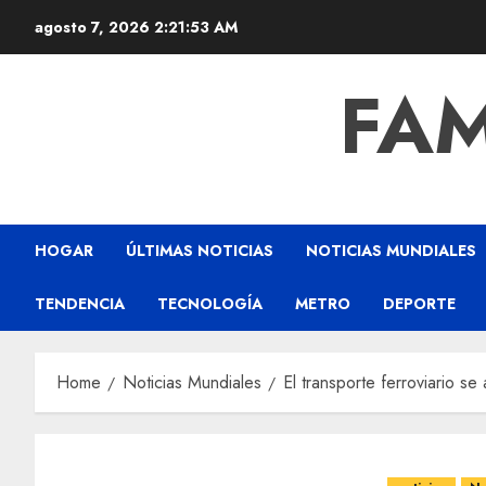
agosto 7, 2026
2:21:54 AM
FAM
HOGAR
ÚLTIMAS NOTICIAS
NOTICIAS MUNDIALES
TENDENCIA
TECNOLOGÍA
METRO
DEPORTE
Home
Noticias Mundiales
El transporte ferroviario s