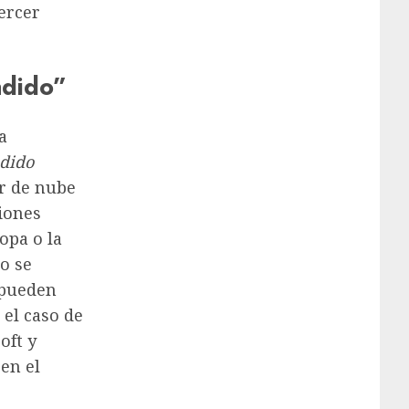
tercer
adido”
a
adido
or de nube
iones
opa o la
io se
 pueden
 el caso de
oft y
en el