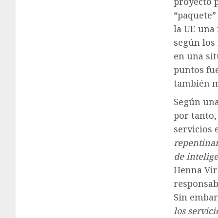
proyecto p
“paquete”
la UE una 
según los
en una sit
puntos fu
también m
Según una
por tanto
servicios 
repentinam
de intelige
Henna Vir
responsab
Sin embar
los servic