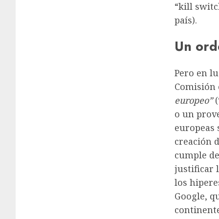
“kill swit
país).
Un ord
Pero en lu
Comisión o
europeo”
(
o un prov
europeas s
creación d
cumple de
justificar
los hiper
Google, q
continente