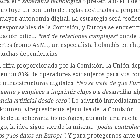
ara el ”
soberanía tecnológica »
presentado el 3 de 
 incluye un conjunto de reglas destinadas a propor
mayor autonomía digital. La estrategia será “sofist
 responsables de la Comisión, y Europa se encuent
uación difícil.
“red de relaciones complejas”
donde 
ertes (como ASML, un especialista holandés en chi
uchas dependencias.
 cifra proporcionada por la Comisión, la Unión de
, en un 80% de operadores extranjeros para sus c
e infraestructuras digitales.
“No se trata de que Eur
ente y empiece a imprimir chips o a desarrollar al
ncia artificial desde cero”,
Lo advirtió inmediatam
kunnen, vicepresidenta ejecutiva de la Comisión
le de la soberanía tecnológica, durante una rueda 
go, la idea sigue siendo la misma.
“poder controlar
ios y los datos en Europa”.
Y para protegernos ante u