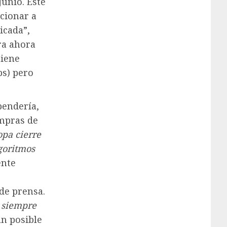
junio. Este
cionar a
icada”,
ra ahora
tiene
ps) pero
pendería,
ompras de
opa cierre
goritmos
ente
de prensa.
 siempre
n posible