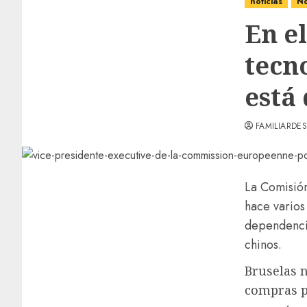
noticias
No
En el
tecn
está
FAMILIARDES
La Comisión
hace varios
dependencia
chinos.
Bruselas 
compras pú