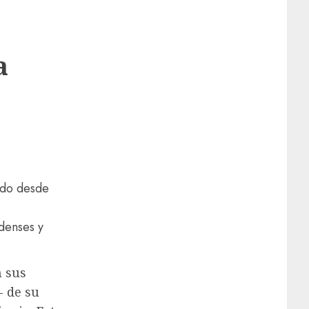
a
ado desde
denses y
n sus
- de su