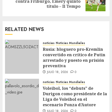
contra Friburgo, Emery quinto
título – Il Tempo
RELATED NEWS
noticias
Noticias Mundiales
Rusia: bloguero pro-Kremlin
convertido en crítico de Putin
arrestado y puesto en prisión
preventiva
JULIO 18, 2026
0
noticias
Noticias Mundiales
Voleibol, los “debuts” de
Durigon como presidente de la
Liga de Voleibol en el
escenario Ponza d’Autore
JULIO 18, 2026
0