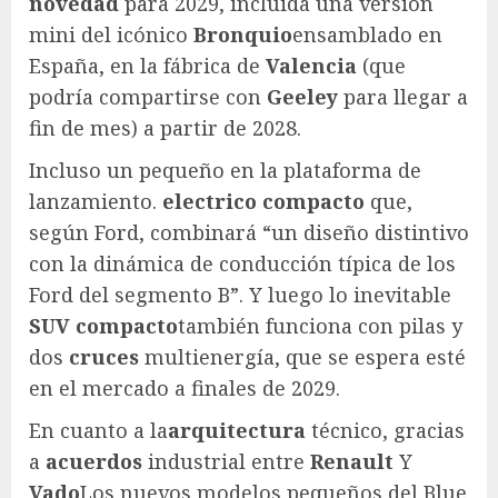
novedad
para 2029, incluida una versión
mini del icónico
Bronquio
ensamblado en
España, en la fábrica de
Valencia
(que
podría compartirse con
Geeley
para llegar a
fin de mes) a partir de 2028.
Incluso un pequeño en la plataforma de
lanzamiento.
electrico compacto
que,
según Ford, combinará “un diseño distintivo
con la dinámica de conducción típica de los
Ford del segmento B”. Y luego lo inevitable
SUV compacto
también funciona con pilas y
dos
cruces
multienergía, que se espera esté
en el mercado a finales de 2029.
En cuanto a la
arquitectura
técnico, gracias
a
acuerdos
industrial entre
Renault
Y
Vado
Los nuevos modelos pequeños del Blue