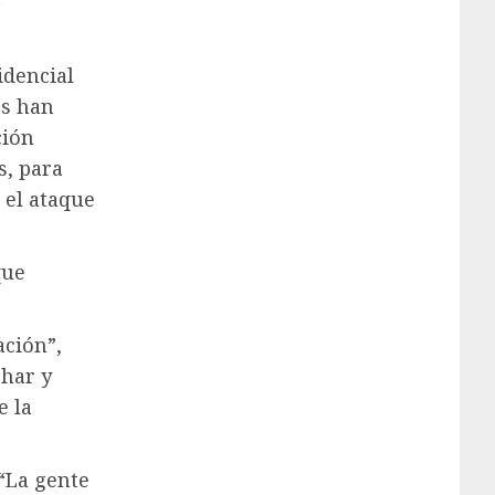
”
idencial
os han
ción
s, para
 el ataque
que
ación”,
char y
e la
 “La gente