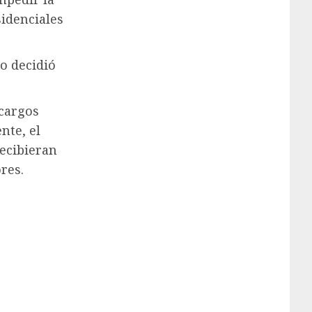
sidenciales
no decidió
 cargos
nte, el
recibieran
res.