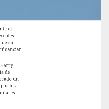
nte el
ércoles
 de su
“financiar
 Harry
ía de
reado un
 por los
litares