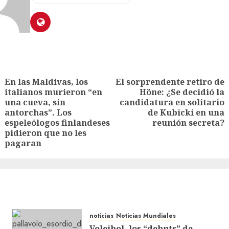
En las Maldivas, los
El sorprendente retiro de
italianos murieron “en
Höne: ¿Se decidió la
una cueva, sin
candidatura en solitario
antorchas”. Los
de Kubicki en una
espeleólogos finlandeses
reunión secreta?
pidieron que no les
pagaran
noticias
Noticias Mundiales
Voleibol, los “debuts” de