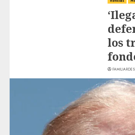
noticias
No
‘Ileg
defe
los 
fond
FAMILIARDES