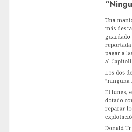
“Ningun
Una manio
más desca
guardado s
reportada 
pagar a l
al Capitol
Los dos d
“ninguna l
El lunes, 
dotado con
reparar lo
explotación
Donald Tru