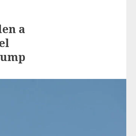
den a
el
Trump