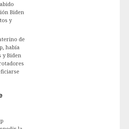
habido
ción Biden
tos y
nterino de
p, había
 y Biden
orotadores
ficiarse
e
mp
mpedir la