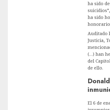
ha sido de
suicidios”
ha sido h
honorarios
Auditado l
Justicia,
mencionad
(…) han he
del Capito
de ello.
Donald
inmunid
El 6 de en
irrumpiero