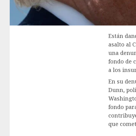
Están dand
asalto al 
una denun
fondo de c
a los ins
En su den
Dunn, poli
Washingto
fondo para
contribuy
que comet