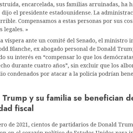
struida, encarcelada, sus familias arruinadas, ha 
, dijo el presidente estadounidense. La administra
orrible. Compensamos a estas personas por sus cos
 legales. »
a víspera ante un comité del Senado, el ministro i
 Todd Blanche, ex abogado personal de Donald Trum
o su interés en “compensar lo que los demócratas
cho durante cuatro años”, sin excluir que los alb
lio condenados por atacar a la policía podrían bene
 Trump y su familia se benefician d
ad fiscal
ero de 2021, cientos de partidarios de Donald Tru
n en el corazón político de Estados Unidos para i