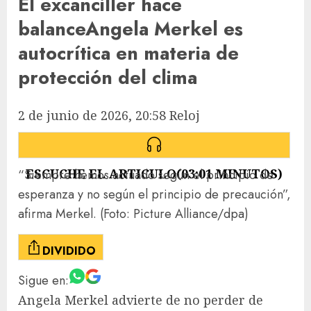
El excanciller hace
balance
Angela Merkel es
autocrítica en materia de
protección del clima
2 de junio de 2026, 20:58
Reloj
ESCUCHE EL ARTICULO
(
03:01
MINUTOS)
“Siempre hemos actuado según el principio de
esperanza y no según el principio de precaución”,
afirma Merkel.
(Foto: Picture Alliance/dpa)
DIVIDIDO
Sigue en:
Angela Merkel advierte de no perder de