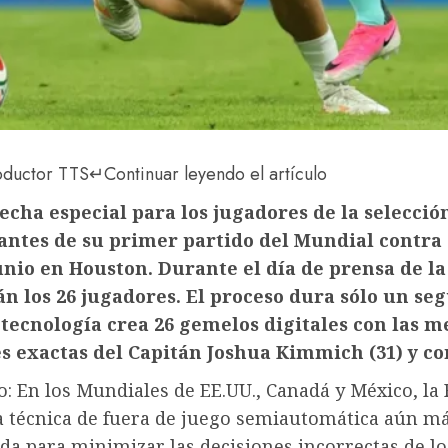
oductor TTS
↵
Continuar leyendo el artículo
echa especial para los jugadores de la selecció
ntes de su primer partido del Mundial contra
junio en Houston. Durante el día de prensa de la
n los 26 jugadores. El proceso dura sólo un se
 tecnología crea 26 gemelos digitales con las m
s exactas del Capitán Joshua Kimmich (31) y c
o: En los Mundiales de EE.UU., Canadá y México, la 
na técnica de fuera de juego semiautomática aún m
da para minimizar las decisiones incorrectas de lo