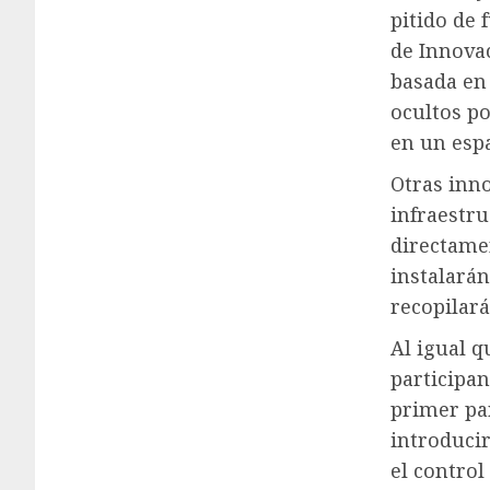
pitido de 
de Innovac
basada en
ocultos p
en un esp
Otras inno
infraestru
directamen
instalarán
recopilará
Al igual q
participa
primer pa
introduci
el control