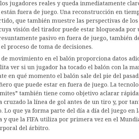
 los jugadores reales y queda inmediatamente clar
 están fuera de juego. Una reconstrucción en tiemp
rtido, que también muestre las perspectivas de los
cuya visión del tirador puede estar bloqueada por
resuntamente pasivo en fuera de juego, también d
el proceso de toma de decisiones.
 de movimiento en el balón proporciona datos adic
ilita ver si un jugador ha tocado el balón con la ma
te en qué momento el balón sale del pie del pasad
ero que puede estar en fuera de juego. La tecnolo
ímites” también tiene como objetivo aclarar rápid
a cruzado la línea de gol antes de un tiro y, por tant
. Lo que ya forma parte del día a día del juego en l
 y que la FIFA utiliza por primera vez en el Mundia
poral del árbitro.