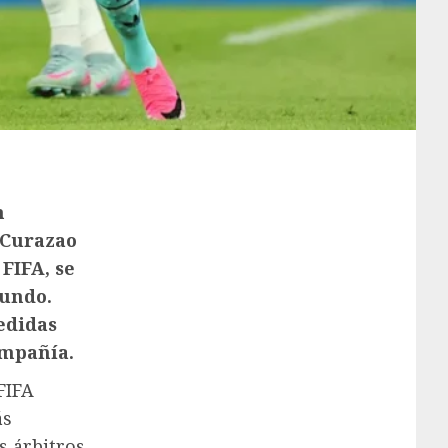
n
 Curazao
 FIFA, se
gundo.
edidas
ompañía.
FIFA
ás
s árbitros.