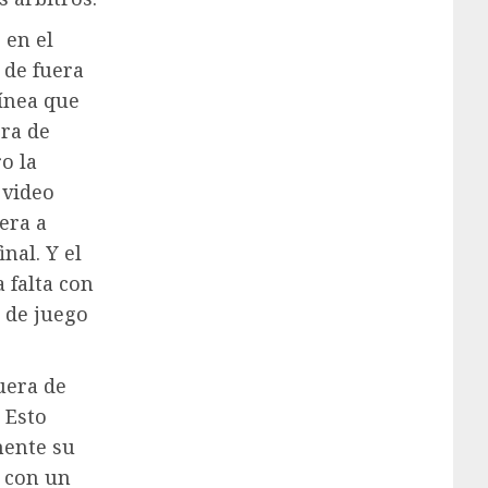
 en el
 de fuera
línea que
era de
ro la
 video
era a
nal. Y el
 falta con
a de juego
uera de
 Esto
mente su
 con un