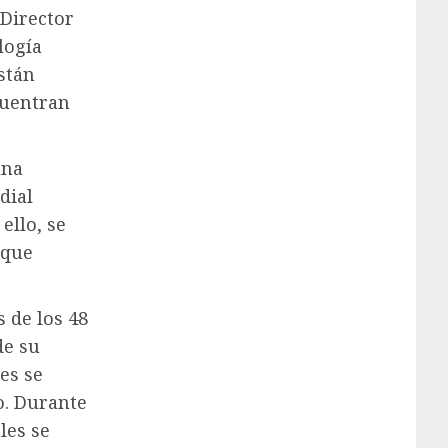
 Director
logía
stán
cuentran
una
dial
ello, se
 que
s de los 48
de su
es se
o. Durante
les se