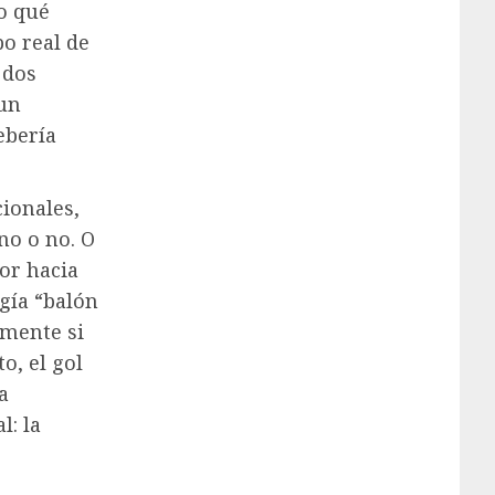
o qué
o real de
 dos
 un
ebería
ionales,
no o no. O
or hacia
gía “balón
amente si
o, el gol
a
l: la