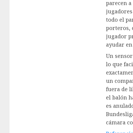
parecen a
jugadores
todo el pa
porteros, 
jugador p
ayudar en 
Un sensor
lo que fac
exactamen
un compañ
fuera de l
el balón h
es anulado
Bundesliga
cámara cor