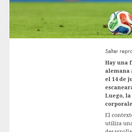
Saltar repr
Hay una f
alemana a
el 14 de 
escaneará
Luego, la
corporale
El context
utiliza u
desarrolla