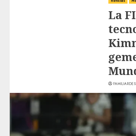
noticias
No
La F
tecn
Kimm
geme
Mund
FAMILIARDES