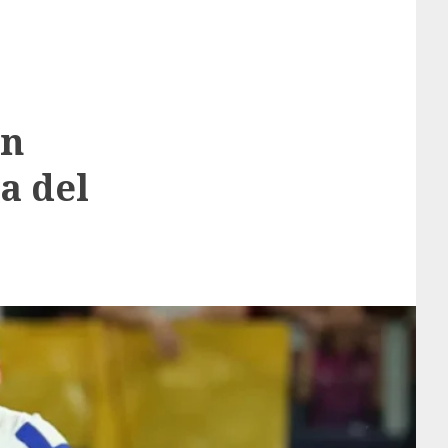
en
a del