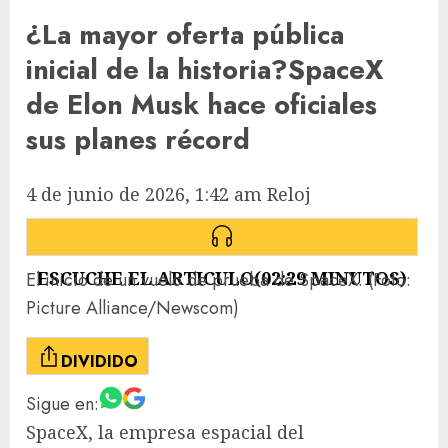
¿La mayor oferta pública
inicial de la historia?
SpaceX
de Elon Musk hace oficiales
sus planes récord
4 de junio de 2026, 1:42 am
Reloj
ESCUCHE EL ARTICULO
(
02:29
MINUTOS)
El inicio de un vuelo de prueba de SpaceX.
(Foto:
Picture Alliance/Newscom)
DIVIDIDO
Sigue en:
SpaceX, la empresa espacial del