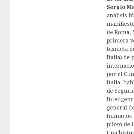
Sergio Ma
análisis l
manifiesto
de Roma, S
primera vo
bisnieta d
Italia) de
internacio
por el Cli
Italia, ha
de Segurid
Inteligenc
general de
humanos y 
piloto de 
Una histor