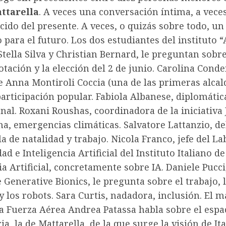
ttarella
. A veces una conversación íntima, a vece
úcido del presente. A veces, o quizás sobre todo, un
 para el futuro. Los dos estudiantes del instituto 
tella Silva y Christian Bernard, le preguntan sobre
tación y la elección del 2 de junio. Carolina Cond
e Anna Montiroli Coccia (una de las primeras alcal
 participación popular. Fabiola Albanese, diplomáti
nal. Roxani Roushas, ​​coordinadora de la iniciativa
ma, emergencias climáticas. Salvatore Lattanzio, d
bla de natalidad y trabajo. Nicola Franco, jefe del L
ad e Inteligencia Artificial del Instituto Italiano de
ia Artificial, concretamente sobre IA. Daniele Pucci
 Generative Bionics, le pregunta sobre el trabajo, 
los robots. Sara Curtis, nadadora, inclusión. El 
la Fuerza Aérea Andrea Patassa habla sobre el espa
ia, la de Mattarella, de la que surge la visión de Ita