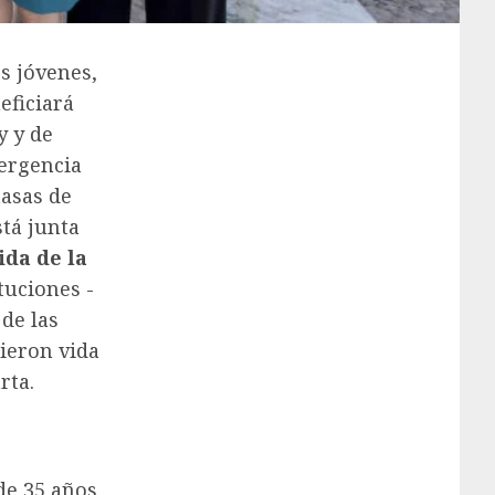
os jóvenes,
eficiará
y y de
ergencia
tasas de
stá junta
ida de la
ituciones -
 de las
dieron vida
rta.
de 35 años