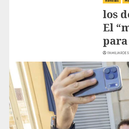
noticias
No
los d
El “
para
FAMILIARDES