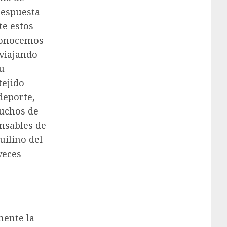
respuesta
te estos
“conocemos
 viajando
su
tejido
deporte,
muchos de
onsables de
uilino del
veces
mente la