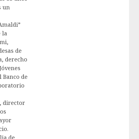
s un
“Amaldi”
 la
emi,
desas de
ca, derecho
 Jóvenes
el Banco de
aboratorio
, director
los
mayor
cio.
lia de