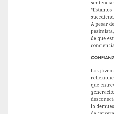
sentencias
“Estamos t
sucediendo
A pesar de
pesimista
de que est
conciencia
CONFIANZ
Los jóvene
reflexione
que entre
generació
desconecta
lo demuest
de carrera