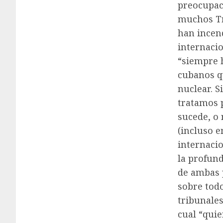
preocupaci
muchos Tr
han incen
internacio
“siempre h
cubanos q
nuclear. 
tratamos p
sucede, o 
(incluso e
internaci
la profund
de ambas p
sobre todo
tribunales
cual “qui