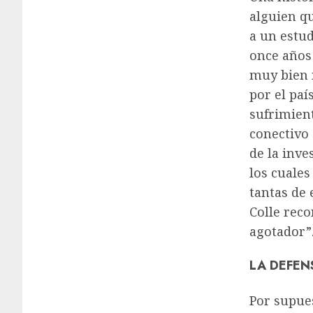
alguien q
a un estud
once años
muy bien n
por el paí
sufrimient
conectivo 
de la inve
los cuales
tantas de 
Colle reco
agotador”
LA DEFEN
Por supues