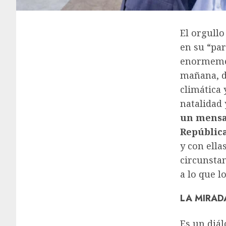
El orgullo
en su “par
enormement
mañana, d
climática y
natalidad 
un mensaj
Repúblic
y con ella
circunstan
a lo que l
LA MIRAD
Es un diá