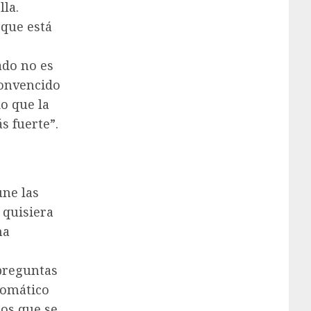
lla.
 que está
ado no es
convencido
o que la
s fuerte”.
une las
 quisiera
na
 preguntas
plomático
Los que se