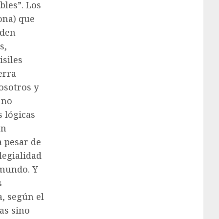
bles”. Los
ona) que
rden
s,
isiles
erra
osotros y
 no
s lógicas
ón
a pesar de
legialidad
 mundo. Y
s
a, según el
as sino