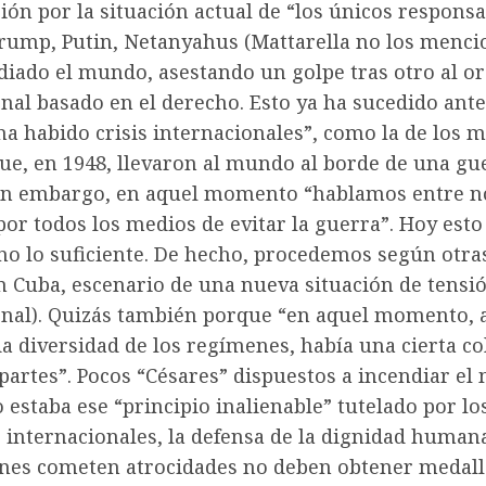
ón por la situación actual de “los únicos responsa
ump, Putin, Netanyahus (Mattarella no los menci
diado el mundo, asestando un golpe tras otro al o
nal basado en el derecho. Esto ya ha sucedido ante
a habido crisis internacionales”, como la de los m
ue, en 1948, llevaron al mundo al borde de una gu
Sin embargo, en aquel momento “hablamos entre n
or todos los medios de evitar la guerra”. Hoy esto
no lo suficiente. De hecho, procedemos según otra
n Cuba, escenario de una nueva situación de tensi
onal). Quizás también porque “en aquel momento, 
a diversidad de los regímenes, había una cierta co
artes”. Pocos “Césares” dispuestos a incendiar el
 estaba ese “principio inalienable” tutelado por lo
 internacionales, la defensa de la dignidad human
enes cometen atrocidades no deben obtener medall