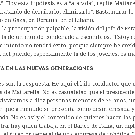
”. Hoy esta hipótesis está “atacada”, repite Mattare
ratando de derribarlo, eliminarlo”. Basta mirar lo
 en Gaza, en Ucrania, en el Líbano.
 la preocupación palpable, la visión del Jefe de Est
, la de un mundo condenado a escombros. “Estoy 
e intento no tendrá éxito, porque siempre he creíd
 del pueblo, especialmente la de los jóvenes, es má
A EN LAS NUEVAS GENERACIONES
s son la respuesta. He aquí el hilo conductor que 
s de Mattarella. No es casualidad que el presidente
vistáramos a diez personas menores de 35 años, u
n que a menudo se presenta como desinteresada y
da. No es así y el contenido de quienes hacen las
ra: hay quien trabaja en el Banco de Italia, un di
, el director general de una empresa de robótica. 