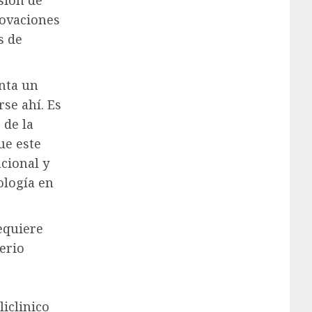
usión de
novaciones
s de
enta un
se ahí. Es
 de la
ue este
cional y
ología en
equiere
erio
iclinico