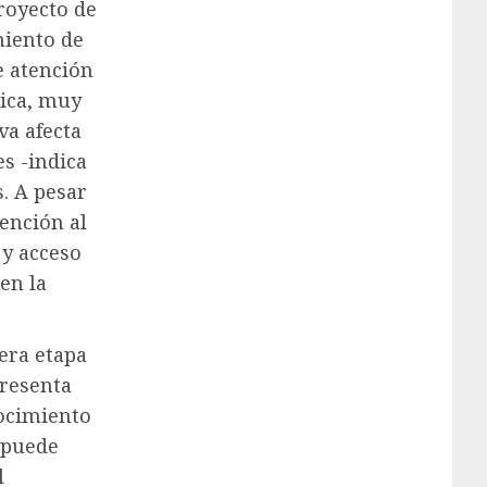
royecto de
miento de
e atención
nica, muy
va afecta
s -indica
. A pesar
tención al
 y acceso
en la
cera etapa
presenta
nocimiento
o puede
l