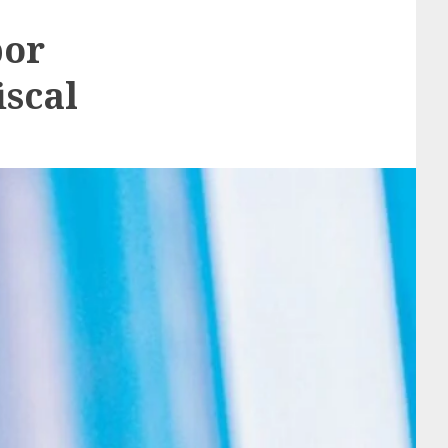
por
iscal