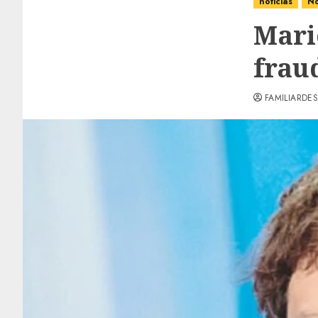
noticias
No
Mari
fraud
FAMILIARDES