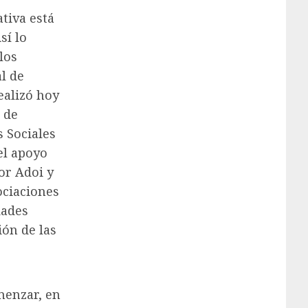
tiva está
sí lo
los
l de
ealizó hoy
 de
s Sociales
el apoyo
or Adoi y
ociaciones
dades
ión de las
menzar, en