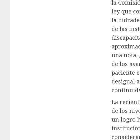
la Comisi
ley que co
la hidrade
de las ins
discapacit
aproximad
una nota-
de los ava
paciente c
desigual a
continuida
La recient
de los niv
un logro 
institucio
considerar