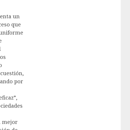
senta un
ceso que
 uniforme
e
l
los
o
cuestión,
zando por
ficaz”,
ociedades
e
a mejor