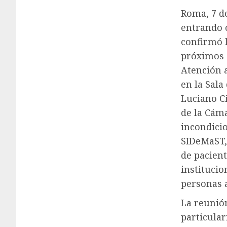
Roma, 7 de
entrando c
confirmó l
próximos d
Atención a
en la Sala
Luciano Ci
de la Cáma
incondicio
SIDeMaST, 
de pacient
institucio
personas a
La reunió
particular