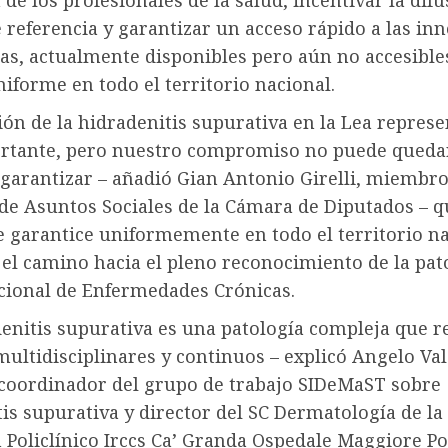
de los profesionales de la salud, incentivar la dif
 referencia y garantizar un acceso rápido a las in
as, actualmente disponibles pero aún no accesible
forme en todo el territorio nacional.
ión de la hidradenitis supurativa en la Lea repres
rtante, pero nuestro compromiso no puede quedar
garantizar – añadió Gian Antonio Girelli, miembro
de Asuntos Sociales de la Cámara de Diputados – q
e garantice uniformemente en todo el territorio na
el camino hacia el pleno reconocimiento de la pat
acional de Enfermedades Crónicas.
denitis supurativa es una patología compleja que r
ultidisciplinares y continuos – explicó Angelo Val
coordinador del grupo de trabajo SIDeMaST sobre
is supurativa y director del SC Dermatología de la
Policlínico Irccs Ca’ Granda Ospedale Maggiore Pol