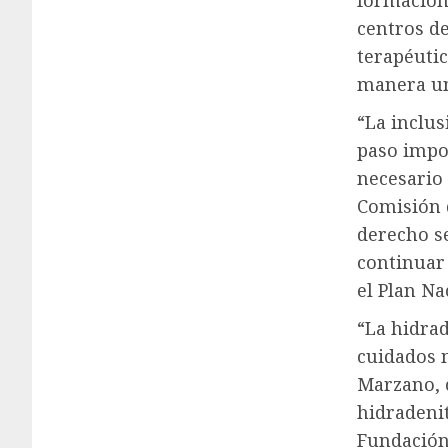
formación 
centros de
terapéutic
manera uni
“La inclus
paso impo
necesario 
Comisión 
derecho s
continuar 
el Plan N
“La hidra
cuidados m
Marzano, 
hidradenit
Fundación 