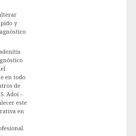
lterar
ápido y
iagnóstico
adenitis
agnóstico
del
e en todo
ntros de
S. Adoi –
lecer este
rativa en
fesional.