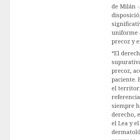
de Milán -
disposici
significat
uniforme a
precoz y e
“El derech
supurativa
precoz, ac
paciente.
el territo
referencia
siempre ha
derecho, e
el Lea y e
dermatológ