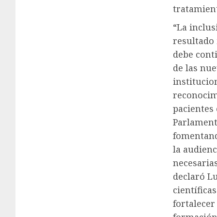
tratamien
“La inclus
resultado
debe cont
de las nue
institucio
reconocim
pacientes
Parlament
fomentand
la audienc
necesarias
declaró Lu
científica
fortalecer