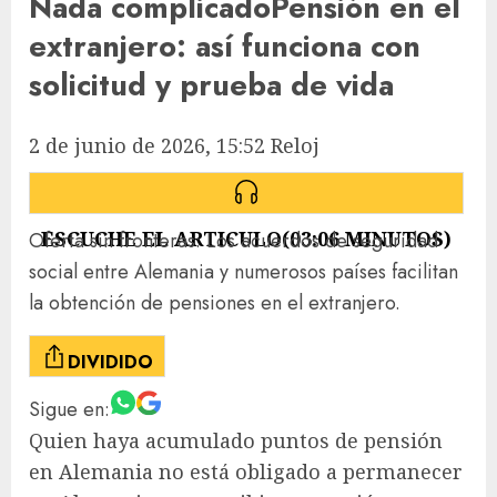
Nada complicado
Pensión en el
extranjero: así funciona con
solicitud y prueba de vida
2 de junio de 2026, 15:52
Reloj
ESCUCHE EL ARTICULO
(
03:06
MINUTOS)
Oferta sin fronteras: Los acuerdos de seguridad
social entre Alemania y numerosos países facilitan
la obtención de pensiones en el extranjero.
DIVIDIDO
Sigue en:
Quien haya acumulado puntos de pensión
en Alemania no está obligado a permanecer