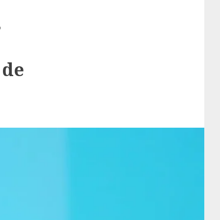
s
 de