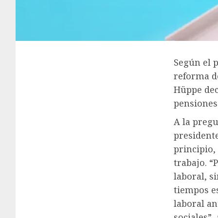
Según el p
reforma de
Hüppe decl
pensiones 
A la pregu
president
principio,
trabajo. “
laboral, s
tiempos es
laboral an
sociales”,