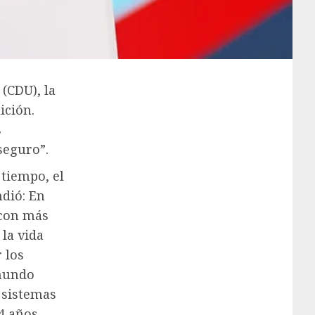
(CDU), la
ición.
s
seguro”.
 tiempo, el
dió: En
 con más
 la vida
 los
 mundo
 sistemas
14 años