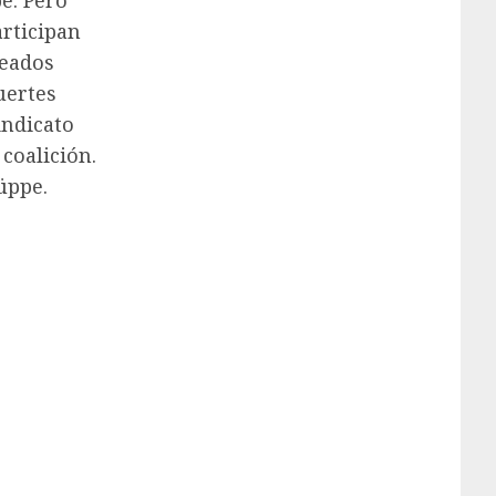
e. Pero
articipan
leados
uertes
indicato
coalición.
üppe.