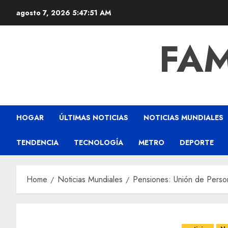
agosto 7, 2026
5:47:52 AM
FAM
HOGAR
ÚLTIMAS NOTICIAS
NOTICIAS MUNDIALES
TENDENCIA
TECNOLOGÍA
METRO
DEPORTE
Home
Noticias Mundiales
Pensiones: Unión de Person