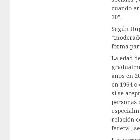
cuando er
30”.
Según Hüp
“moderado
forma part
La edad de
gradualme
años en 20
en 1964 o
si se acep
personas 
especialme
relación c
federal, s