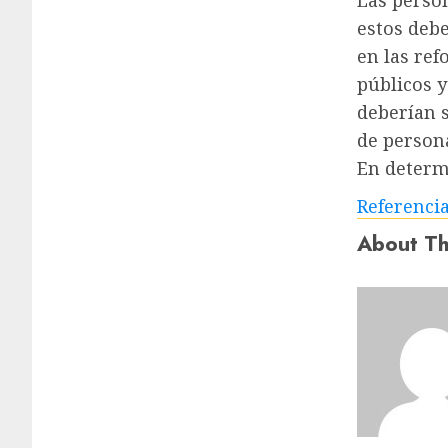
Las perso
estos debe
en las ref
públicos 
deberían 
de person
En determ
Referenci
About Th