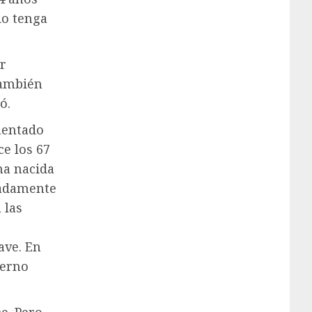
do tenga
r
también
ó.
ementado
e los 67
na nacida
padamente
 las
ave. En
ierno