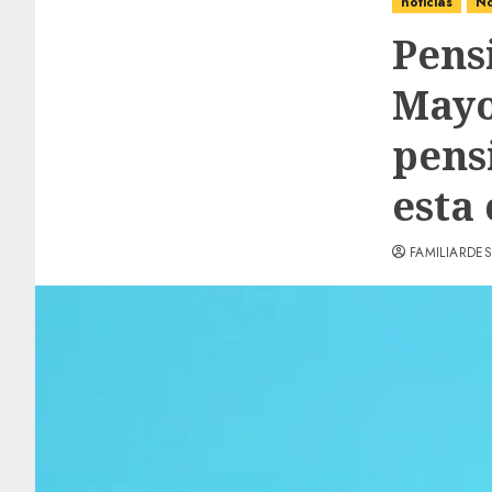
noticias
No
Pens
Mayo
pens
esta 
FAMILIARDES