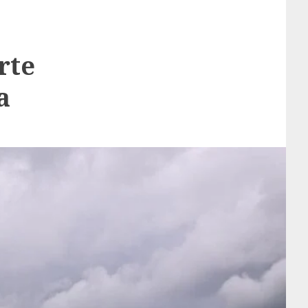
rte
a