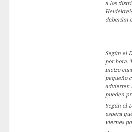
a los dist
Heidekreis
deberían e
Según el D
por hora. 
metro cuad
pequeño co
advierten 
pueden pro
Según el D
espera que
viernes po