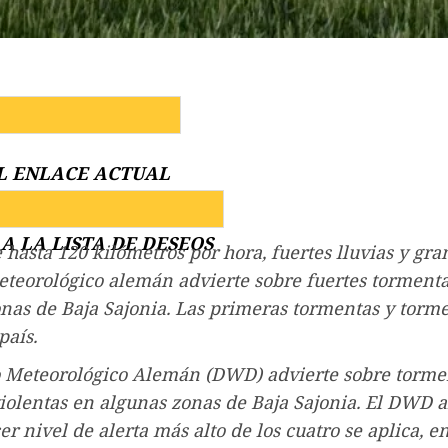
L ENLACE ACTUAL
A LA LISTA DE DESEOS
 hasta 120 kilómetros por hora, fuertes lluvias y gran
eteorológico alemán advierte sobre fuertes torment
nas de Baja Sajonia. Las primeras tormentas y torm
país.
o Meteorológico Alemán (DWD) advierte sobre torme
violentas en algunas zonas de Baja Sajonia. El DWD 
er nivel de alerta más alto de los cuatro se aplica, en