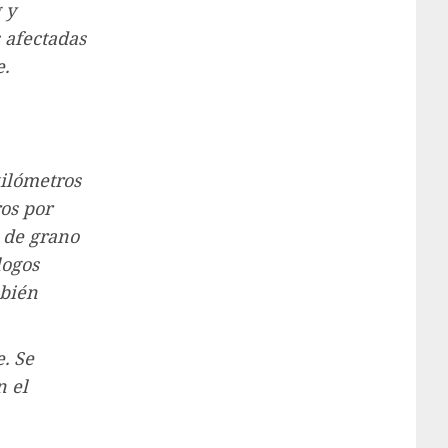
 y
 afectadas
e.
kilómetros
ros por
 de grano
logos
mbién
. Se
n el