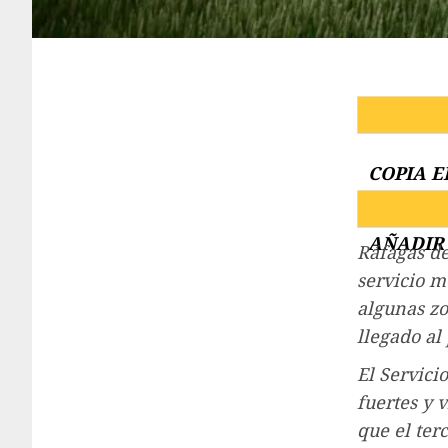
COPIA E
AÑADIR 
Ráfagas de
servicio m
algunas zo
llegado al 
El Servici
fuertes y 
que el terc