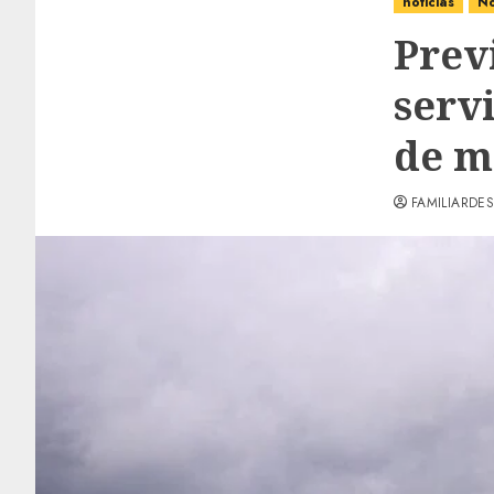
noticias
No
Prev
serv
de m
FAMILIARDES