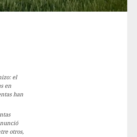
izo: el
as en
entas han
ntas
anunció
tre otros,