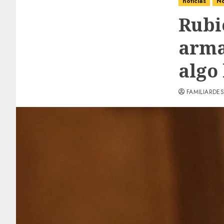
noticias
No
Rubi
arma
algo
FAMILIARDES