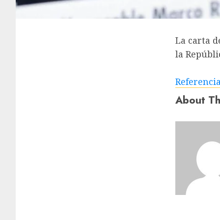
La carta d
la Repúblic
Referenci
About Th