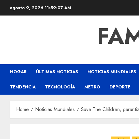
agosto 9, 2026
11:59:08 AM
FAM
HOGAR
ÚLTIMAS NOTICIAS
NOTICIAS MUNDIALES
TENDENCIA
TECNOLOGÍA
METRO
DEPORTE
Home
Noticias Mundiales
Save The Children, garanti