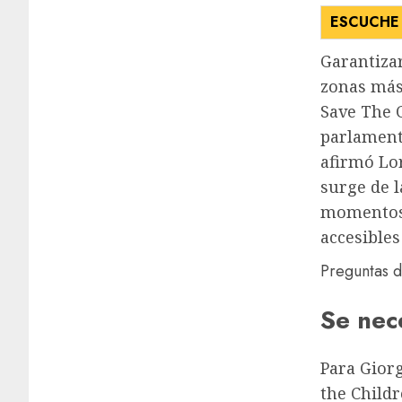
ESCUCHE 
Garantizar
zonas más 
Save The 
parlamenta
afirmó Lo
surge de l
momentos 
accesible
Preguntas 
Se nec
Para Giorg
the Child