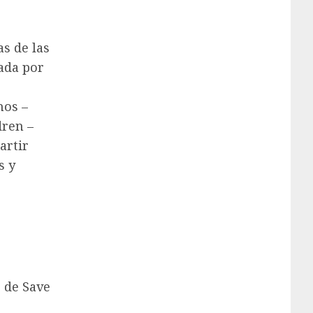
as de las
tada por
mos –
dren –
artir
s y
s de Save