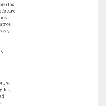
biertos
u futuro
emos
entros
ros y
o,
ón, se
giles,
ad
o