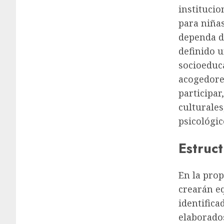
institucio
para niña
dependa de
definido u
socioeduca
acogedore
participar
culturales
psicológic
Estruct
En la prop
crearán e
identifica
elaborados