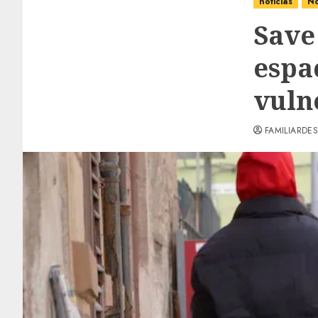
noticias
No
Save
espa
vuln
FAMILIARDES