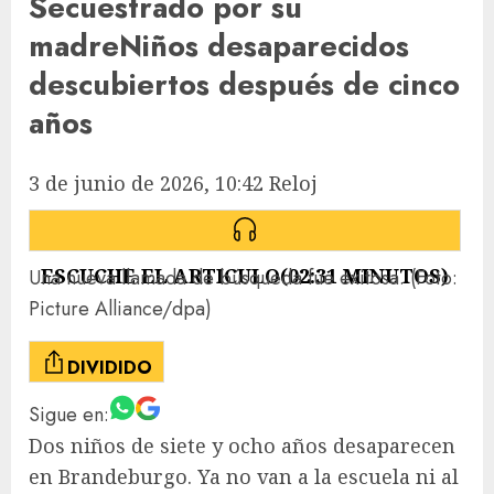
Secuestrado por su
madre
Niños desaparecidos
descubiertos después de cinco
años
3 de junio de 2026, 10:42
Reloj
ESCUCHE EL ARTICULO
(
02:31
MINUTOS)
Una nueva llamada de búsqueda fue exitosa.
(Foto:
Picture Alliance/dpa)
DIVIDIDO
Sigue en:
Dos niños de siete y ocho años desaparecen
en Brandeburgo. Ya no van a la escuela ni al