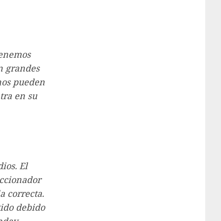
tenemos
n grandes
enos pueden
tra en su
ios. El
eccionador
a correcta.
tido debido