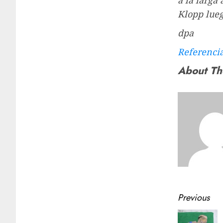
a la larga
Klopp lueg
dpa
Referenci
About Th
Previous