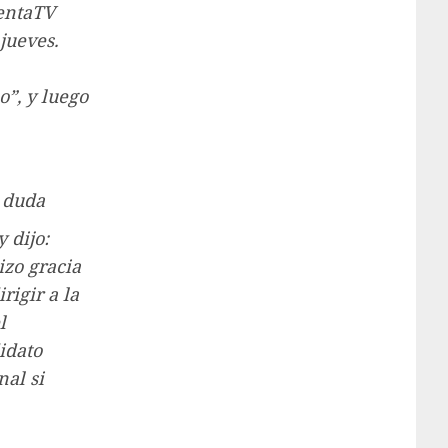
gentaTV
jueves.
”, y luego
 duda
 dijo:
izo gracia
igir a la
l
idato
nal si