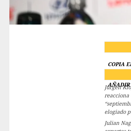
COPIA E
AÑADIR 
Jürgen Klo
reacciona 
“septiembr
elogiado p
Julian Nag