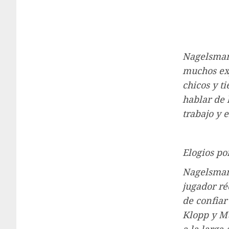
Nagelsman
muchos ex
chicos y t
hablar de 
trabajo y 
Elogios po
Nagelsmann
jugador ré
de confiar
Klopp y Mü