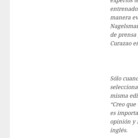
expertos t
entrenador
manera eva
Nagelsman
de prensa 
Curazao en
Sólo cuand
selecciona
misma edit
“Creo que 
es importa
opinión y 
inglés.