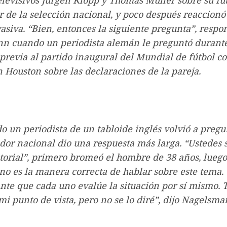
elevisivos Jürgen Klopp y Thomas Müller sobre su f
 de la selección nacional, y poco después reaccionó
siva. “Bien, entonces la siguiente pregunta”, respo
n cuando un periodista alemán le preguntó durante
previa al partido inaugural del Mundial de fútbol c
 Houston sobre las declaraciones de la pareja.
o un periodista de un tabloide inglés volvió a pregun
dor nacional dio una respuesta más larga. “Ustedes 
orial”, primero bromeó el hombre de 38 años, luego
no es la manera correcta de hablar sobre este tema.
nte que cada uno evalúe la situación por sí mismo.
mi punto de vista, pero no se lo diré”, dijo Nagelsm