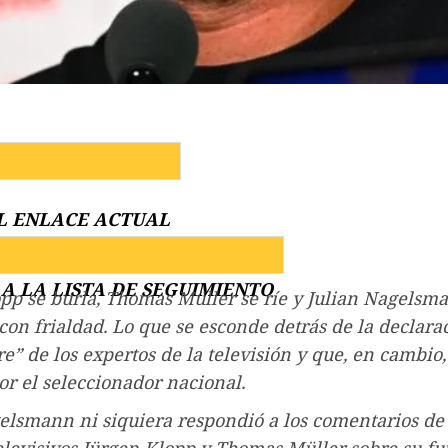
L ENLACE ACTUAL
A LA LISTA DE SEGUIMIENTO
pp se burla, Thomas Müller se ríe y Julian Nagelsm
con frialdad. Lo que se esconde detrás de la declara
e” de los expertos de la televisión y que, en cambio,
or el seleccionador nacional.
elsmann ni siquiera respondió a los comentarios de 