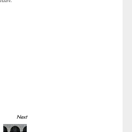
ndav.
Next