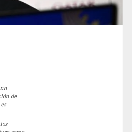
ann
ción de
 es
los