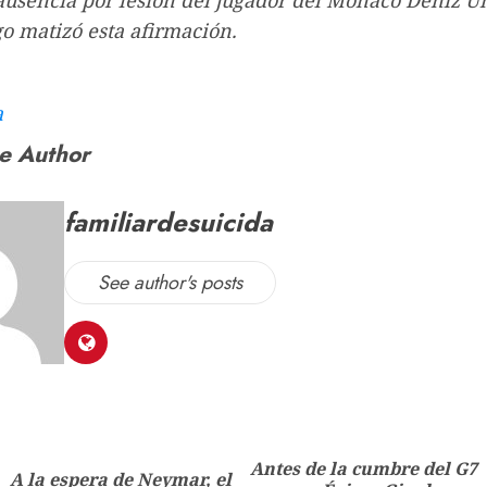
 ausencia por lesión del jugador del Mónaco Deniz U
o matizó esta afirmación.
a
e Author
familiardesuicida
See author's posts
Antes de la cumbre del G7
A la espera de Neymar, el