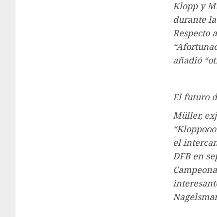
Klopp y Mü
durante la
Respecto a
“Afortunad
añadió “ot
El futuro
Müller, ex
“Kloppoooo
el interca
DFB en sep
Campeonat
interesant
Nagelsman