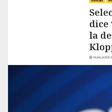
noticias
No
Selec
dice
la d
Klop
FAMILIARDES