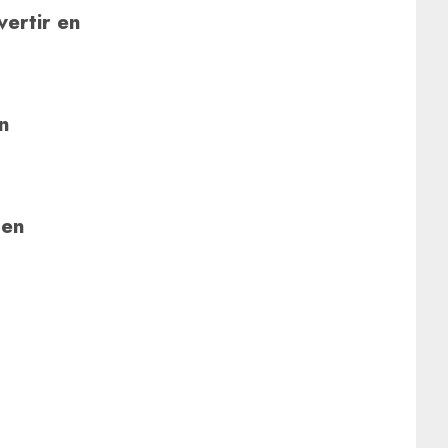
vertir en
on
 en