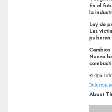
En el fut
la indus
Ley de pr
Las vícti
pulseras 
Cambios 
Nuevo bo
combustib
© dpa-inf
Referenci
About Th