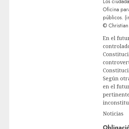
Los ciudada
Oficina par
públicos. (
© Christian
En el futu
controlad
Constituci
controvert
Constituci
Según otra
en el futu
pertinente
inconstitu
Noticias
Obligaci