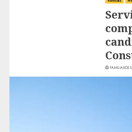
noticias
No
Serv
comp
cand
Cons
FAMILIARDES