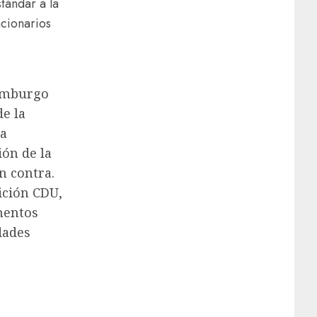
tándar a la
ncionarios
mburgo
e la
la
ión de la
n contra.
ición CDU,
amentos
dades