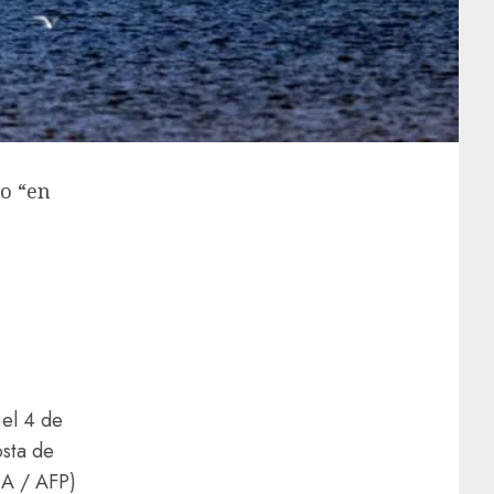
ro “en
 el 4 de
osta de
A / AFP)