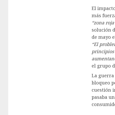
El impacto
más fuerza
“zona roja
solución d
de mayo el
“El proble
principios 
aumentan
el grupo 
La guerra
bloqueo p
cuestión 
pasaba una
consumido