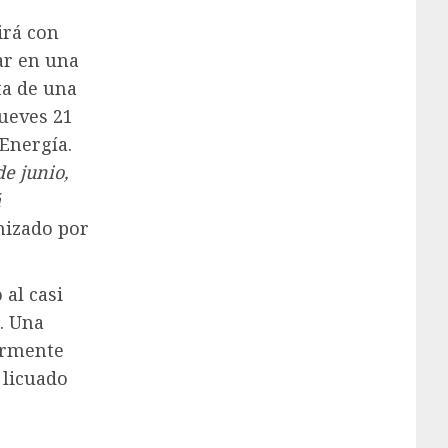
irá con
ar en una
ta de una
jueves 21
 Energía.
e junio,
á
nizado por
al casi
. Una
iormente
 licuado