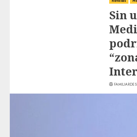
noticias
No
Sin 
Medi
podr
“zon
Inte
FAMILIARDES