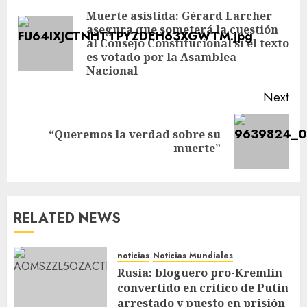
Muerte asistida: Gérard Larcher
asegura que someterá la cuestión
al Consejo Constitucional si el texto
es votado por la Asamblea
Nacional
Next
“Queremos la verdad sobre su
muerte”
RELATED NEWS
noticias
Noticias Mundiales
Rusia: bloguero pro-Kremlin
convertido en crítico de Putin
arrestado y puesto en prisión