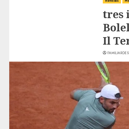
noticias
No
tres 
Bolel
Il T
FAMILIARDES