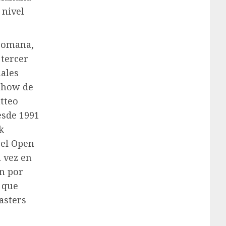
 nivel
 romana,
 tercer
uales
show de
atteo
esde 1991
k
 el Open
a vez en
án por
, que
asters