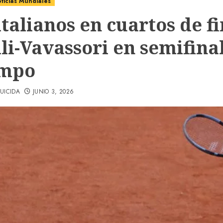
ticias Mundiales
italianos en cuartos de fi
li-Vavassori en semifinal
empo
UICIDA
JUNIO 3, 2026