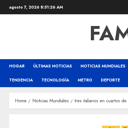
agosto 7, 2026
8:51:27 AM
FAM
HOGAR
ÚLTIMAS NOTICIAS
NOTICIAS MUNDIALES
TENDENCIA
TECNOLOGÍA
METRO
DEPORTE
Home
Noticias Mundiales
tres italianos en cuartos de