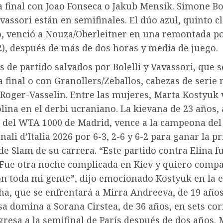
a final con Joao Fonseca o Jakub Mensik. Simone Bol
assori están en semifinales. El dúo azul, quinto cl
, venció a Nouza/Oberleitner en una remontada por
12), después de más de dos horas y media de juego.
 de partido salvados por Bolelli y Vavassori, que 
la final o con Granollers/Zeballos, cabezas de serie
/Roger-Vasselin. Entre las mujeres, Marta Kostyuk 
olina en el derbi ucraniano. La kievana de 23 años, 
del WTA 1000 de Madrid, vence a la campeona del
nali d’Italia 2026 por 6-3, 2-6 y 6-2 para ganar la p
de Slam de su carrera. “Este partido contra Elina f
 Fue otra noche complicada en Kiev y quiero compa
on toda mi gente”, dijo emocionado Kostyuk en la e
ha, que se enfrentará a Mirra Andreeva, de 19 años
sa domina a Sorana Cirstea, de 36 años, en sets cor
egresa a la semifinal de París después de dos años