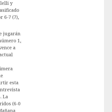
elli y
asificado
 6-7 (7),
se jugarán
 número 1,
vence a
actual
rimera
ue
rtir esta
ntrevista
. La
ridos (6-0
. Mañana