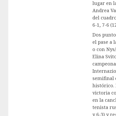
lugar en l
Andrea Vav
del cuadro
6-1, 7-6 (
Dos puntos
el pase a 
o con Nys
Elina Svit
campeona 
Internazio
semifinal 
histórico.
victoria c
en la canc
tenista ru
y 6-3) y r