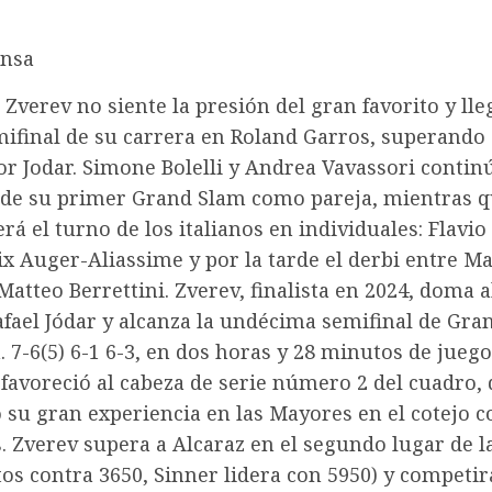
Ansa
Zverev no siente la presión del gran favorito y lleg
ifinal de su carrera en Roland Garros, superando 
r Jodar. Simone Bolelli y Andrea Vavassori contin
de su primer Grand Slam como pareja, mientras 
á el turno de los italianos en individuales: Flavio
ix Auger-Aliassime y por la tarde el derbi entre M
Matteo Berrettini. Zverev, finalista en 2024, doma a
afael Jódar y alcanza la undécima semifinal de Gra
. 7-6(5) 6-1 6-3, en dos horas y 28 minutos de juego
favoreció al cabeza de serie número 2 del cuadro,
su gran experiencia en las Mayores en el cotejo c
. Zverev supera a Alcaraz en el segundo lugar de l
os contra 3650, Sinner lidera con 5950) y competi