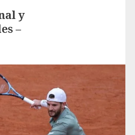
nal y
es –