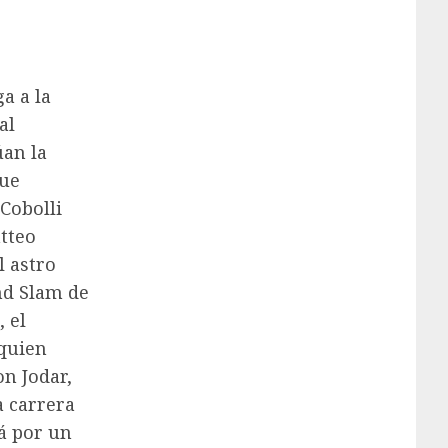
a a la
al
úan la
que
 Cobolli
atteo
l astro
nd Slam de
, el
 quien
on Jodar,
a carrera
rá por un