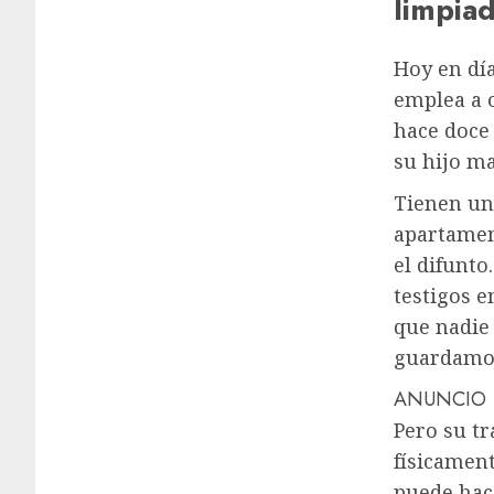
limpiad
Hoy en día
emplea a o
hace doce
su hijo ma
Tienen un 
apartamen
el difunto
testigos e
que nadie 
guardamos
ANUNCIO
Pero su tr
físicamen
puede hace