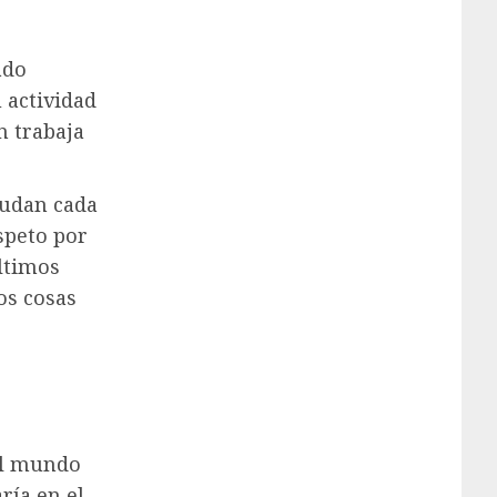
ado
 actividad
n trabaja
ludan cada
speto por
últimos
os cosas
el mundo
ría en el