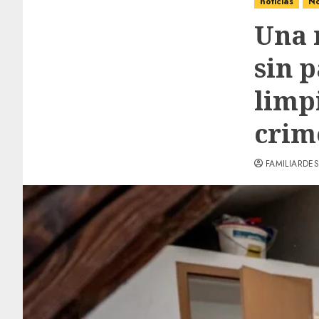
noticias
No
Una 
sin 
limp
crim
FAMILIARDES