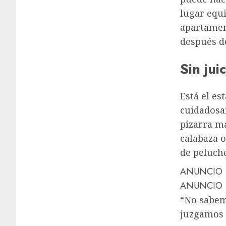
lugar equ
apartamen
después d
Sin jui
Está el es
cuidadosa
pizarra ma
calabaza o
de peluch
ANUNCIO
ANUNCIO
“No sabemo
juzgamos 