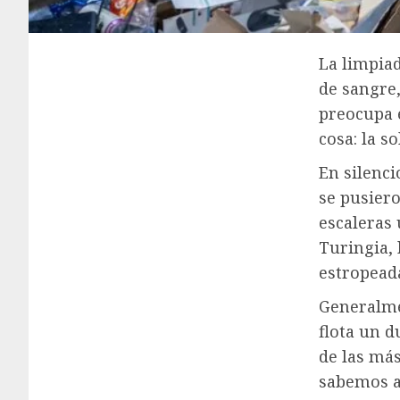
La limpia
de sangre,
preocupa 
cosa: la s
En silenc
se pusiero
escaleras 
Turingia,
estropead
Generalme
flota un d
de las más
sabemos a