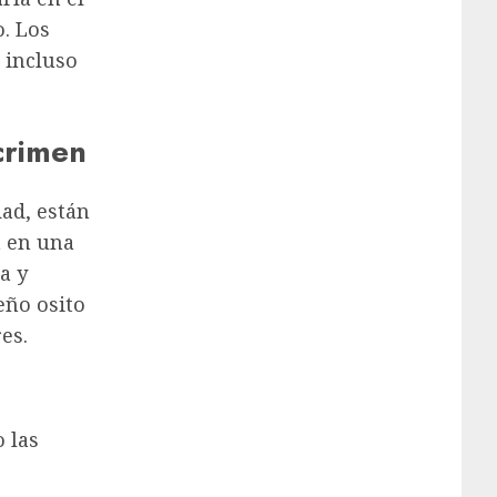
. Los
 incluso
 crimen
dad, están
a en una
a y
eño osito
es.
 las