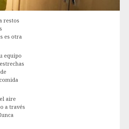
a restos
s
s es otra
su equipo
 estrechas
 de
 comida
el aire
so a través
“Nunca