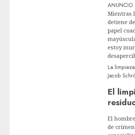
ANUNCIO
Mientras l
detiene de
papel cuad
mayúscula
estoy mur
desaperci
La limpieza
Jacob Schr
El limp
residu
El hombre
de crímene