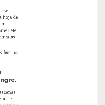
s se
a hoja de
 en
dame! Me
 semanas
 familiar.
a
angre.
 escenas
ia, se