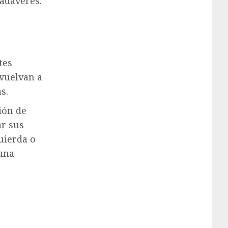
cadáveres.
tes
 vuelvan a
s.
ión de
ar sus
quierda o
guna