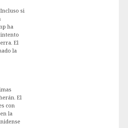
Incluso si
a
ump ha
 intento
erra. El
nado la
timas
herán. El
es con
en la
ounidense