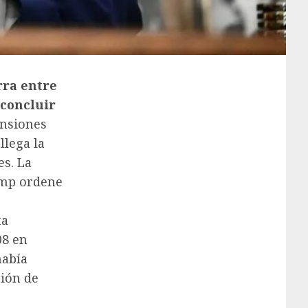
rra entre
 concluir
ensiones
llega la
es. La
ump ordene
ta
08 en
había
ción de