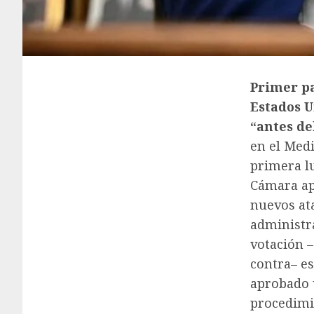
Primer p
Estados U
“antes de
en el Med
primera lu
Cámara ap
nuevos at
administr
votación –
contra– es
aprobado 
procedimi