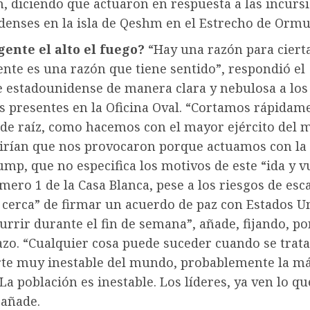
, diciendo que actuaron en respuesta a las incurs
denses en la isla de Qeshm en el Estrecho de Ormu
gente el alto el fuego?
“Hay una razón para cierta
nte es una razón que tiene sentido”, respondió el
e estadounidense de manera clara y nebulosa a los
s presentes en la Oficina Oval. “Cortamos rápidam
de raíz, como hacemos con el mayor ejército del 
irían que nos provocaron porque actuamos con la 
mp, que no especifica los motivos de este “ida y vu
mero 1 de la Casa Blanca, pese a los riesgos de esc
 cerca” de firmar un acuerdo de paz con Estados U
urrir durante el fin de semana”, añade, fijando, p
azo. “Cualquier cosa puede suceder cuando se trat
rte muy inestable del mundo, probablemente la m
 La población es inestable. Los líderes, ya ven lo qu
 añade.