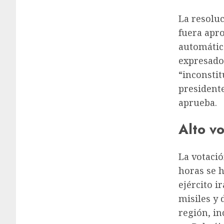
La resoluc
fuera apr
automátic
expresado
“inconstit
presidente
aprueba.
Alto vo
La votació
horas se 
ejército i
misiles y 
región, in