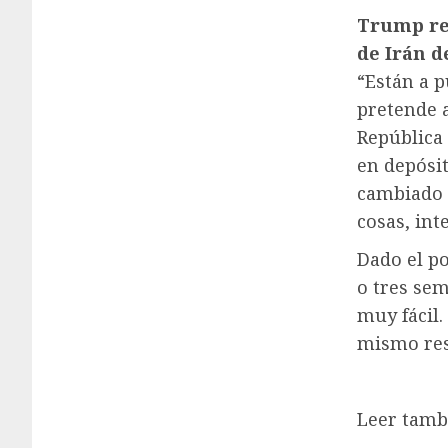
Trump rei
de Irán d
“Están a 
pretende a
República
en depósit
cambiado d
cosas, in
Dado el po
o tres sem
muy fácil.
mismo res
Leer tamb