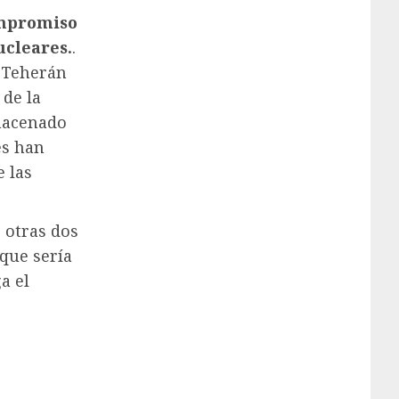
ompromiso
ucleares.
.
 Teherán
 de la
lmacenado
es han
e las
 otras dos
nque sería
a el