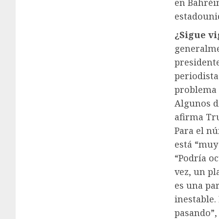
en Bahréin
estadouni
¿Sigue vi
generalme
president
periodista
problema 
Algunos d
afirma Tru
Para el nú
está “muy
“Podría oc
vez, un pl
es una pa
inestable.
pasando”,