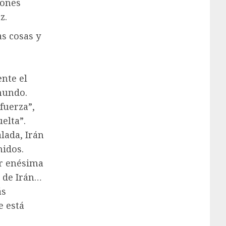
iones
z.
s cosas y
ente el
mundo.
fuerza”,
elta”.
alada, Irán
nidos.
or enésima
a de Irán…
ás
e está