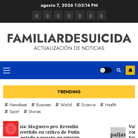
agosto 7, 2026
1:03:14 PM
FAMILIARDESUICIDA
ACTUALIZACIÓN DE NOTICIAS
TRENDING
Newsbeat
Business
World
Science
Health
Sport
Stories
Rusia: bloguero pro-Kremlin
Vole
convertido en crítico de Putin
como
arrestado y puesto en prisión
Vole