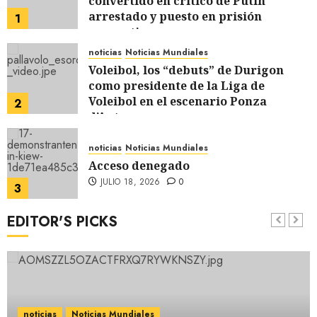
convertido en crítico de Putin
arrestado y puesto en prisión
1
preventiva
JULIO 18, 2026
0
noticias
Noticias Mundiales
Voleibol, los “debuts” de Durigon
como presidente de la Liga de
Voleibol en el escenario Ponza
2
d’Autore
JULIO 18, 2026
0
noticias
Noticias Mundiales
Acceso denegado
JULIO 18, 2026
0
3
EDITOR'S PICKS
noticias
Noticias Mundiales
“¿Estamos ocupando el deporte? La
demagogia de Schlein, olvídate de De
Micheli, presidente de la Lega Volley
4
antes que yo”
JULIO 18, 2026
0
noticias
Noticias Mundiales
noticias
Noticias Mundiales