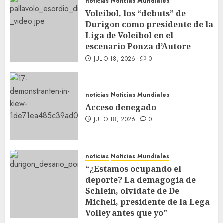
noticias
Noticias Mundiales
JULIO 18, 2026
0
noticias
Noticias Mundiales
Voleibol, los “debuts” de
Voleibol, los “debuts” de Durigon
Durigon como presidente de la
como presidente de la Liga de
Liga de Voleibol en el
Voleibol en el escenario Ponza
2
escenario Ponza d’Autore
d’Autore
JULIO 18, 2026
0
JULIO 18, 2026
0
noticias
Noticias Mundiales
Acceso denegado
noticias
Noticias Mundiales
JULIO 18, 2026
0
3
Acceso denegado
JULIO 18, 2026
0
noticias
Noticias Mundiales
“¿Estamos ocupando el deporte? La
demagogia de Schlein, olvídate de De
noticias
Noticias Mundiales
Micheli, presidente de la Lega Volley
4
“¿Estamos ocupando el
antes que yo”
deporte? La demagogia de
JULIO 18, 2026
0
noticias
Noticias Mundiales
Schlein, olvídate de De
España-Argentina: noticias
Micheli, presidente de la Lega
tranquilizadoras sobre Lamine
Volley antes que yo”
Yamal, molestias en el muslo