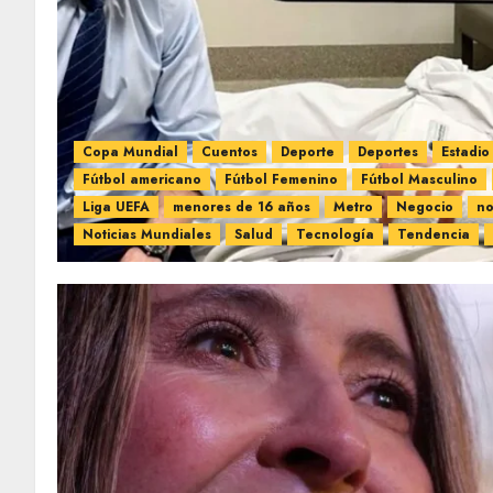
Copa Mundial
Cuentos
Deporte
Deportes
Estadio
Fútbol americano
Fútbol Femenino
Fútbol Masculino
Liga UEFA
menores de 16 años
Metro
Negocio
no
Noticias Mundiales
Salud
Tecnología
Tendencia