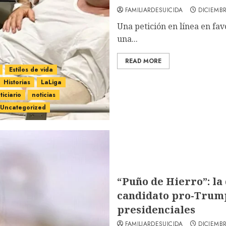
FAMILIARDESUICIDA
DICIEMBR
Una petición en línea en fa
una...
READ MORE
Estilos de vida
Historias
LaLiga
ticiario
noticias
Uncategorized
“Puño de Hierro”: la
candidato pro-Trump
presidenciales
FAMILIARDESUICIDA
DICIEMBR