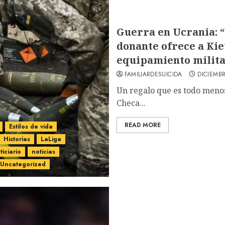
Guerra en Ucrania: “
donante ofrece a Kie
equipamiento milit
FAMILIARDESUICIDA
DICIEMBR
Un regalo que es todo meno
Checa...
READ MORE
Estilos de vida
Historias
LaLiga
ticiario
noticias
Uncategorized