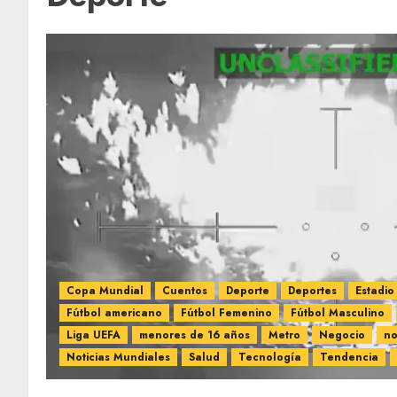
Copa Mundial
Cuentos
Deporte
Deportes
Estadio
Fútbol americano
Fútbol Femenino
Fútbol Masculino
Liga UEFA
menores de 16 años
Metro
Negocio
no
Noticias Mundiales
Salud
Tecnología
Tendencia