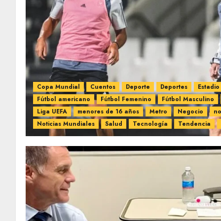
Copa Mundial
Cuentos
Deporte
Deportes
Estadio
Fútbol americano
Fútbol Femenino
Fútbol Masculino
Liga UEFA
menores de 16 años
Metro
Negocio
no
Noticias Mundiales
Salud
Tecnología
Tendencia