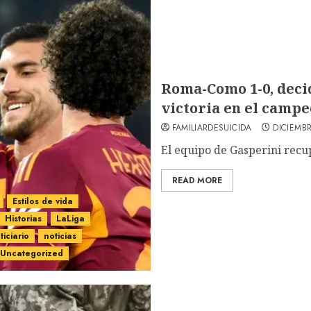
Roma-Como 1-0, decid
victoria en el campe
FAMILIARDESUICIDA
DICIEMBR
El equipo de Gasperini recupe
READ MORE
Estilos de vida
Historias
LaLiga
ticiario
noticias
Uncategorized