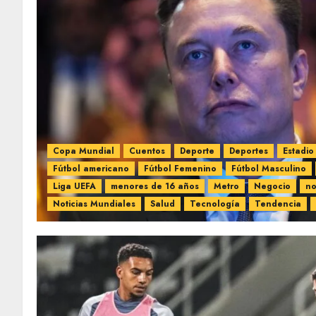
Copa Mundial
Cuentos
Deporte
Deportes
Estadio
Fútbol americano
Fútbol Femenino
Fútbol Masculino
Liga UEFA
menores de 16 años
Metro
Negocio
no
Noticias Mundiales
Salud
Tecnología
Tendencia