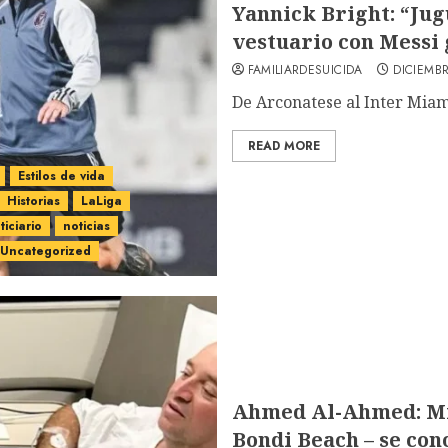
Yannick Bright: “Jugu
vestuario con Messi 
FAMILIARDESUICIDA
DICIEMBR
De Arconatese al Inter Miami 
READ MORE
Estilos de vida
Historias
LaLiga
ticiario
noticias
Uncategorized
Ahmed Al-Ahmed: Mil
Bondi Beach – se con