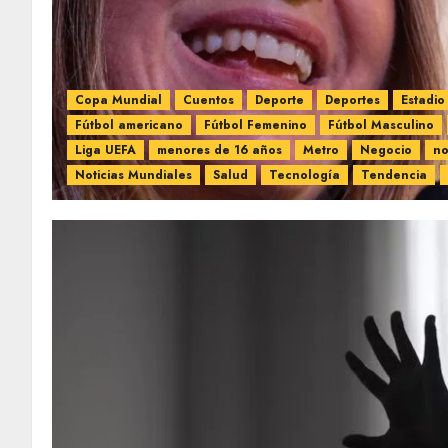
Copa Mundial
Cuentos
Deporte
Deportes
Estadio
Fútbol americano
Fútbol Femenino
Fútbol Masculino
Liga UEFA
menores de 16 años
Metro
Negocio
no
Noticias Mundiales
Salud
Tecnología
Tendencia