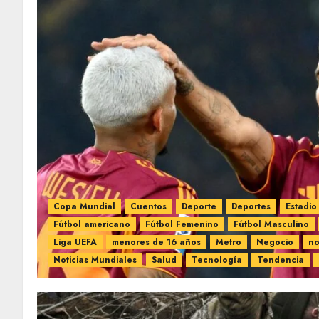
Copa Mundial
Cuentos
Deporte
Deportes
Estadio
Fútbol americano
Fútbol Femenino
Fútbol Masculino
Liga UEFA
menores de 16 años
Metro
Negocio
no
Noticias Mundiales
Salud
Tecnología
Tendencia