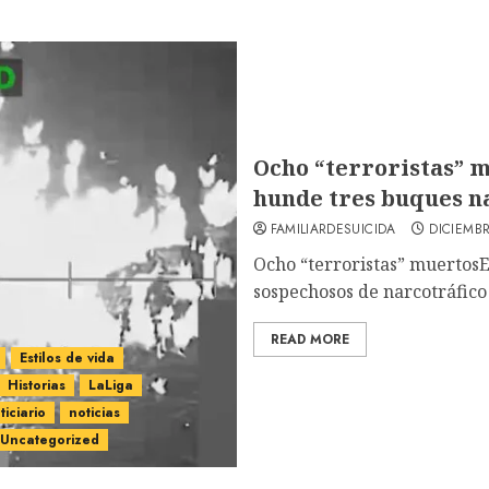
Ocho “terroristas” m
hunde tres buques n
FAMILIARDESUICIDA
DICIEMBR
Ocho “terroristas” muertosE
sospechosos de narcotráfico 
READ MORE
Estilos de vida
Historias
LaLiga
ticiario
noticias
Uncategorized