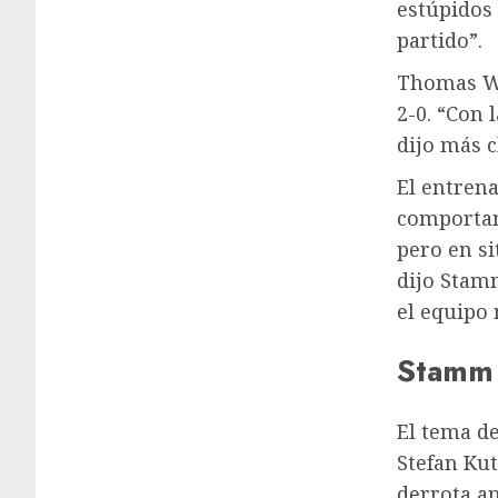
estúpidos
partido”.
Thomas Wa
2-0. “Con
dijo más 
El entrena
comportam
pero en si
dijo Stam
el equipo
Stamm 
El tema de
Stefan Kut
derrota an