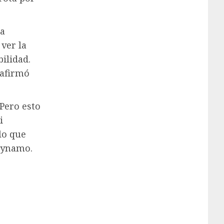
na
 ver la
ilidad.
 afirmó
Pero esto
i
lo que
 Dynamo.