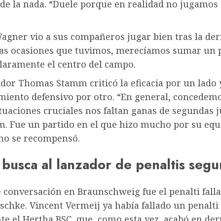
 de la nada. “Duele porque en realidad no jugamos
gner vio a sus compañeros jugar bien tras la der
 las ocasiones que tuvimos, merecíamos sumar un 
claramente el centro del campo.
dor Thomas Stamm criticó la eficacia por un lado 
iento defensivo por otro. “En general, concedemo
tuaciones cruciales nos faltan ganas de segundas 
m. Fue un partido en el que hizo mucho por su equ
 no se recompensó.
busca al lanzador de penaltis segu
 conversación en Braunschweig fue el penalti fall
schke. Vincent Vermeij ya había fallado un penalti 
te el Hertha BSC, que, como esta vez, acabó en der