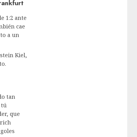
rankfurt
e 1:2 ante
mbién cae
cto a un
stein Kiel,
to.
do tan
 tú
er, que
drich
 goles