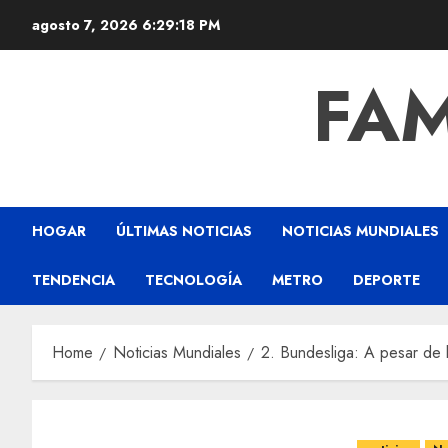
agosto 7, 2026
6:29:19 PM
FAM
HOGAR
ÚLTIMAS NOTICIAS
NOTICIAS MUNDIALES
TENDENCIA
TECNOLOGÍA
METRO
DEPORTE
Home
Noticias Mundiales
2. Bundesliga: A pesar de 