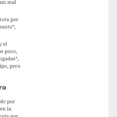
 un mal
rota por
punto”,
y el
s poco,
jugadas”,
ipo, pero
ro
ado por
en la
rota por