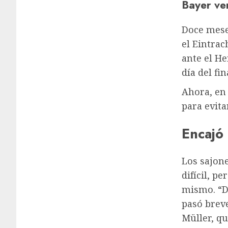
Bayer ve
Doce meses
el Eintra
ante el He
día del f
Ahora, en 
para evit
Encajó
Los sajone
difícil, p
mismo. “D
pasó breve
Müller, qu