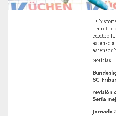
La histor
penúltimo
celebró la
ascenso a 
ascensor h
Noticias
Bundesli
SC Fribu
revisión 
Sería mej
Jornada 