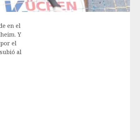
de
en el
nheim. Y
por el
subió al