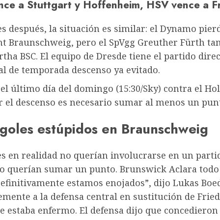
nce a Stuttgart y Hoffenheim, HSV vence a F
 después, la situación es similar: el Dynamo pierd
cht Braunschweig, pero el SpVgg Greuther Fürth ta
rtha BSC. El equipo de Dresde tiene el partido dire
inal de temporada
descenso
ya evitado.
el último día del domingo (15:30/Sky) contra el Hol
ar el descenso es necesario sumar al menos un pun
 goles estúpidos en Braunschweig
s en realidad no querían involucrarse en un parti
ero querían sumar un punto.
Brunswick
Aclara todo
efinitivamente estamos enojados”, dijo Lukas Boed
mente a la defensa central en sustitución de Frie
e estaba enfermo. El defensa dijo que concedieron