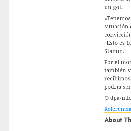
un gol.
«Tenemos 
situación 
convicción
“Esto es 1
Stamm.
Por el mo
también s
recibimos
podría ser
© dpa-inf
Referenci
About Th