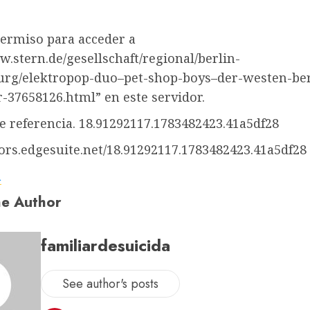
permiso para acceder a
w.stern.de/gesellschaft/regional/berlin-
rg/elektropop-duo–pet-shop-boys–der-westen-berl
r-37658126.html” en este servidor.
 referencia. 18.91292117.1783482423.41a5df28
rors.edgesuite.net/18.91292117.1783482423.41a5df28
a
e Author
familiardesuicida
See author's posts