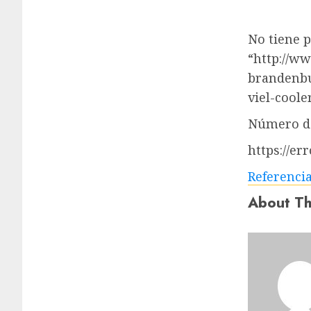
No tiene 
“http://ww
brandenbu
viel-coole
Número de
https://er
Referenci
About Th