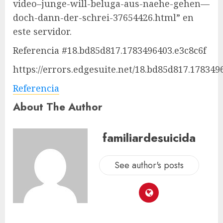
video–junge-will-beluga-aus-naehe-gehen—
doch-dann-der-schrei-37654426.html” en
este servidor.
Referencia #18.bd85d817.1783496403.e3c8c6f
https://errors.edgesuite.net/18.bd85d817.178349
Referencia
About The Author
familiardesuicida
See author's posts