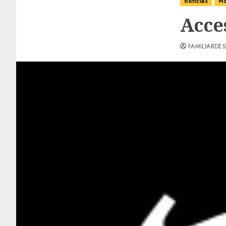
noticias
No
Acce
FAMILIARDES