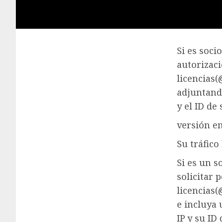
Si es soci
autorizac
licencias
adjuntando
y el ID de 
versión en
Su tráfico
Si es un s
solicitar 
licencias
e incluya 
IP y su ID 