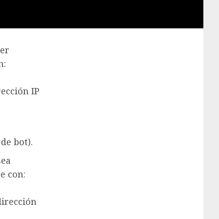
ner
n:
rección IP
de bot).
sea
e con:
dirección