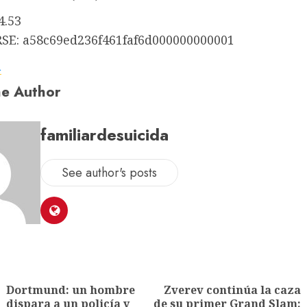
4.53
E: a58c69ed236f461faf6d000000000001
a
e Author
familiardesuicida
See author's posts
Dortmund: un hombre
Zverev continúa la caza
dispara a un policía y
de su primer Grand Slam: