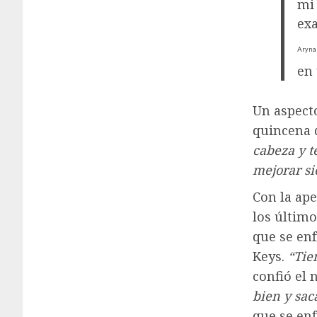
mi 
exa
Aryna
en 
Un aspecto
quincena 
cabeza y t
mejorar si
Con la ape
los último
que se en
Keys.
“Tie
confió el
bien y sac
que se enf