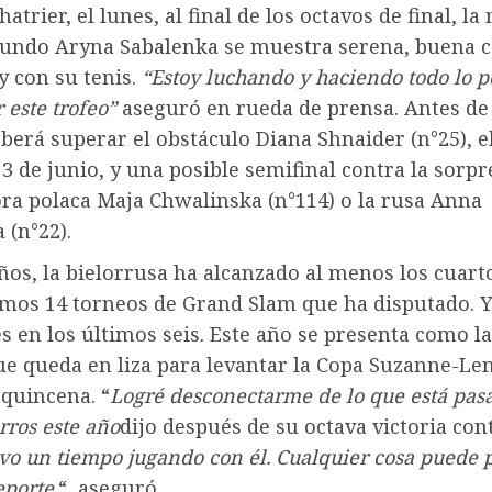
hatrier, el lunes, al final de los octavos de final, l
undo Aryna Sabalenka se muestra serena, buena c
 y con su tenis.
“Estoy luchando y haciendo todo lo p
 este trofeo”
aseguró en rueda de prensa. Antes de 
deberá superar el obstáculo Diana Shnaider (n°25), e
3 de junio, y una posible semifinal contra la sorp
ora polaca Maja Chwalinska (n°114) o la rusa Anna
 (n°22).
ños, la bielorrusa ha alcanzado al menos los cuarto
imos 14 torneos de Grand Slam que ha disputado. Y
s en los últimos seis. Este año se presenta como l
ue queda en liza para levantar la Copa Suzanne-Le
a quincena. “
Logré desconectarme de lo que está pas
ros este año
dijo después de su octava victoria co
vo un tiempo jugando con él. Cualquier cosa puede p
eporte.
“, aseguró.