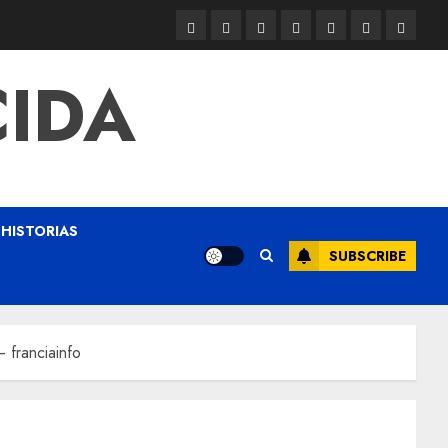
CIDA
HISTORIAS
SUBSCRIBE
– franciainfo