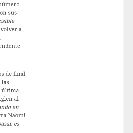
a número
on sus
osible
volver a
l
rendente
s de final
 las
a última
nglen al
ando en
ntra Naomi
asar, es