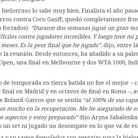
 bielorruso lo sabe muy bien. Finalista el año pas
rros contra Coco Gauff, quedó completamente frus
 forzados).
“Durante dos semanas jugué un gran ten
ifíciles contra jugadores increíbles. Y luego tuve mi 
 meses. Es la peor final que he jugado”.
dijo, entre l
e la reunión. Desde entonces, ha añadido a su pal
Open, una final en Melbourne y dos WTA 1000, Ind
io de temporada en tierra batida no fue el mejor
–
c
 final en Madrid y en octavos de final en Roma
–,
a
de Roland-Garros que se sentía
“al 100% de sus capa
os mucho en la recuperación. Me he asegurado de es
os aspectos y estoy preparado”
dijo Aryna Sabalenka
 un set ni jugado un desempate en lo que va de est
a y su saque demoledor son ventajas para la bielo