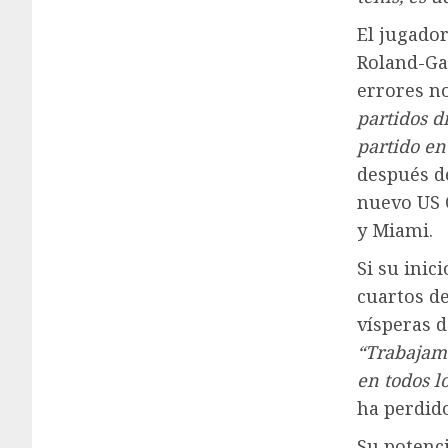
El jugador
Roland-Ga
errores no
partidos d
partido en
después d
nuevo US 
y Miami.
Si su inic
cuartos de
vísperas 
“Trabajam
en todos l
ha perdido
Su potenci