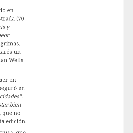
ado en
trada (70
is y
peor
ágrimas,
marés un
ian Wells
aer en
seguró en
cidades”.
tar bien
, que no
a edición.
rrusa, que