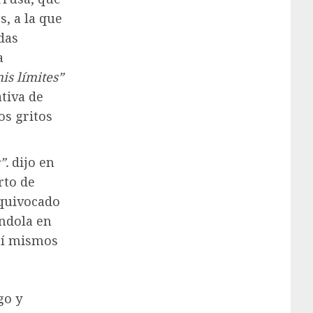
s, a la que
das
a
is límites”
tiva de
os gritos
”.
dijo en
rto de
equivocado
ándola en
 sí mismos
go y