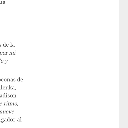
ma
 de la
 por mi
o y
mpeonas de
alenka,
Madison
e ritmo,
mueve
ugador al