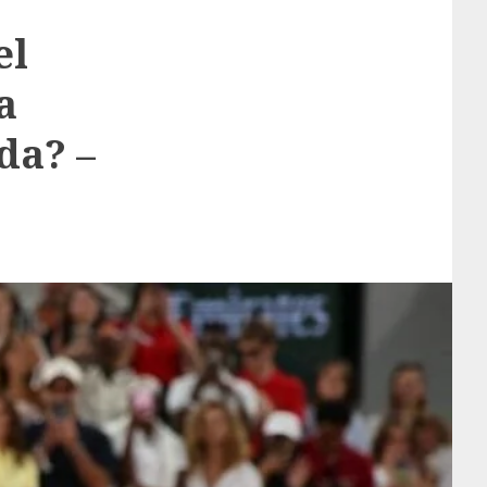
el
a
da? –