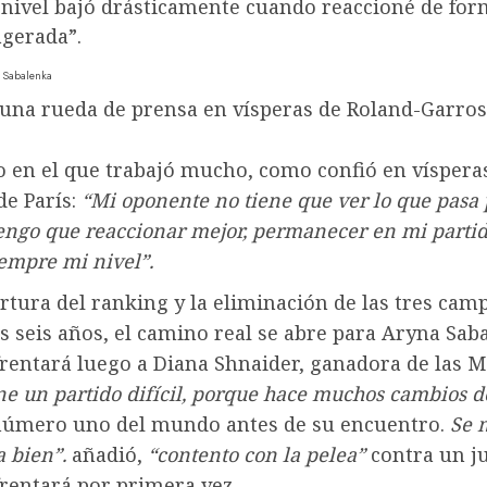
nivel bajó drásticamente cuando reaccioné de for
gerada”.
 Sabalenka
una rueda de prensa en vísperas de Roland-Garros
 en el que trabajó mucho, como confió en vísperas
de París:
“Mi oponente no tiene que ver lo que pasa
engo que reaccionar mejor, permanecer en mi partid
empre mi nivel”.
rtura del ranking y la eliminación de las tres ca
s seis años, el camino real se abre para Aryna Sab
frentará luego a Diana Shnaider, ganadora de las 
ne un partido difícil, porque hace muchos cambios d
 número uno del mundo antes de su encuentro.
Se 
a bien”.
añadió,
“contento con la pelea”
contra un j
rentará por primera vez.