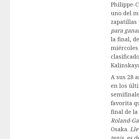
Philippe-C
uno del m
zapatillas
para ganar
la final, 
miércoles 
clasificad
Kalinskaya
A sus 28 a
en los últ
semifinale
favorita q
final de l
Roland-Gar
Osaka.
Lle
tenis, es d