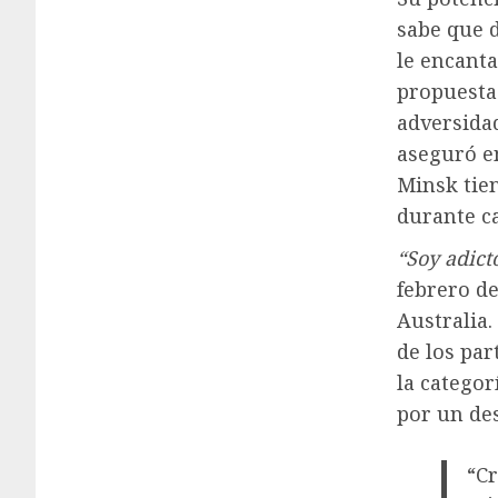
sabe que d
le encanta
propuestas
adversida
aseguró e
Minsk tie
durante c
“Soy adict
febrero de
Australia.
de los pa
la categor
por un de
“Cr