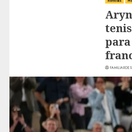
noticias
No
Aryn
teni
para
fran
FAMILIARDES