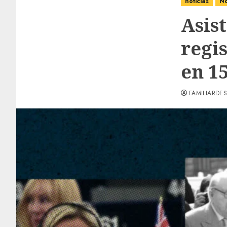
noticias
No
Asis
regi
en 1
FAMILIARDES