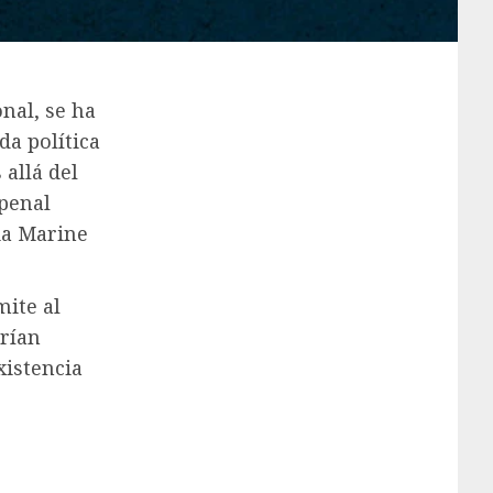
nal, se ha
da política
 allá del
penal
pia Marine
mite al
brían
xistencia