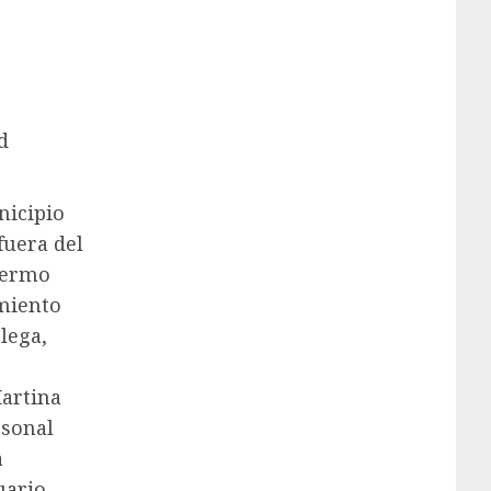
d
nicipio
fuera del
nfermo
imiento
lega,
Martina
rsonal
a
uario