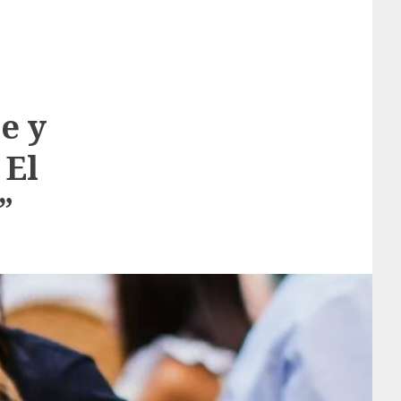
e y
 El
”