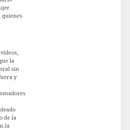
ujer
, quienes
 vídeos,
que la
oral sin
fuera y
“tomadores
mpleado
o de la
n la