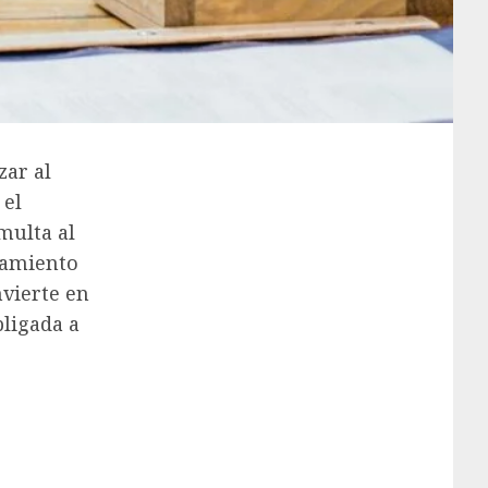
zar al
 el
multa al
atamiento
nvierte en
ligada a