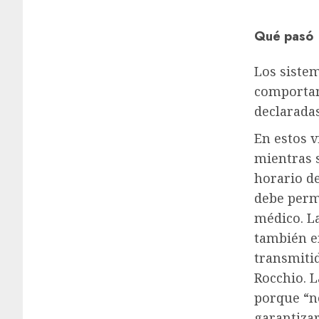
Qué pasó
Los siste
comportam
declaradas
En estos 
mientras s
horario de
debe perm
médico. La
también e
transmiti
Rocchio. 
porque “n
garantizar