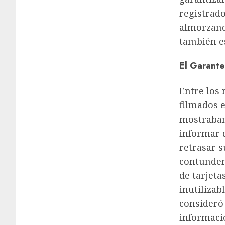
registrad
almorzand
también e
El Garante
Entre los
filmados 
mostraban
informar 
retrasar s
contundent
de tarjeta
inutilizab
consideró
informaci