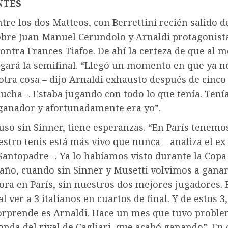
NTES
ntre los dos Matteos, con Berrettini recién salido d
sobre Juan Manuel Cerundolo y Arnaldi protagonist
ntra Frances Tiafoe. De ahí la certeza de que al 
ugará la semifinal. “Llegó un momento en que ya n
 otra cosa – dijo Arnaldi exhausto después de cinco
ucha -. Estaba jugando con todo lo que tenía. Tení
ganador y afortunadamente era yo”.
cluso sin Sinner, tiene esperanzas. “En París tenem
stro tenis está más vivo que nunca – analiza el ex
antopadre -. Ya lo habíamos visto durante la Copa
 año, cuando sin Sinner y Musetti volvimos a ganar
ra en París, sin nuestros dos mejores jugadores. 
l ver a 3 italianos en cuartos de final. Y de estos 3,
rprende es Arnaldi. Hace un mes que tuvo proble
nda del rival de Cagliari, que acabó ganando”. En