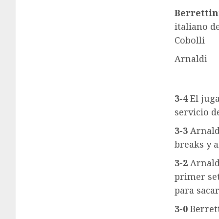
Berrettin
italiano d
Cobolli
Arnaldi
3-4
El jug
servicio d
3-3
Arnaldi
breaks y 
3-2
Arnald
primer se
para saca
3-0
Berret