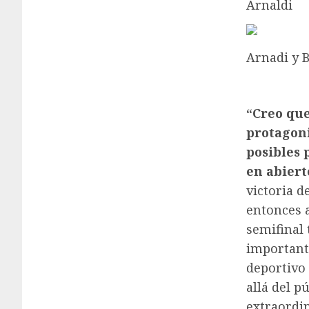
Arnaldi
Arnadi y B
“Creo que
protagoni
posibles 
en abiert
victoria d
entonces a
semifinal 
important
deportivo
allá del p
extraordi