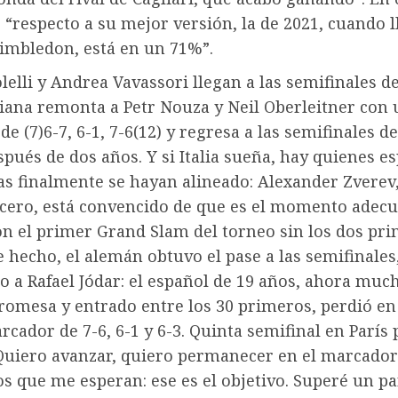
, “respecto a su mejor versión, la de 2021, cuando l
Wimbledon, está en un 71%”.
elli y Andrea Vavassori llegan a las semifinales de
liana remonta a Petr Nouza y Neil Oberleitner con
e (7)6-7, 6-1, 7-6(12) y regresa a las semifinales d
pués de dos años. Y si Italia sueña, hay quienes e
as finalmente se hayan alineado: Alexander Zverev
rcero, está convencido de que es el momento adec
on el primer Grand Slam del torneo sin los dos pri
hecho, el alemán obtuvo el pase a las semifinales
o a Rafael Jódar: el español de 19 años, ahora mu
omesa y entrado entre los 30 primeros, perdió en 
cador de 7-6, 6-1 y 6-3. Quinta semifinal en París 
Quiero avanzar, quiero permanecer en el marcador
os que me esperan: ese es el objetivo. Superé un pa