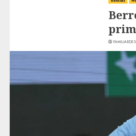
noticias
No
Berre
prim
FAMILIARDES