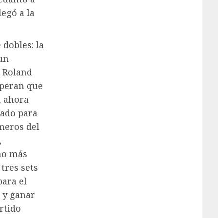
legó a la
 dobles: la
 un
e Roland
speran que
, ahora
uado para
meros del
,
cho más
tres sets
para el
 y ganar
rtido