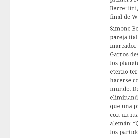
Berrettini
final de 
Simone Bol
pareja ita
marcador d
Garros des
los planet
eterno te
hacerse c
mundo. De 
eliminand
que una pr
con un mar
alemán: “
los partid