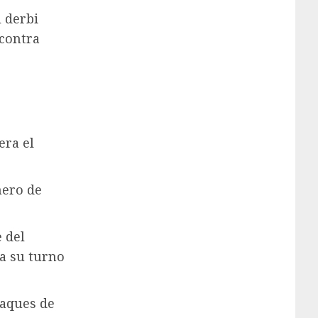
l derbi
 contra
era el
mero de
 del
a su turno
saques de