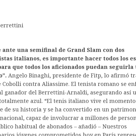
errettini
 ante una semifinal de Grand Slam con dos
stas italianos, es importante hacer todos los e
para que todos los aficionados puedan seguirla
o”.
Angelo Binaghi, presidente de Fitp, lo afirmó tr
e Cobolli contra Aliassime. El tenista romano se en
l ganador del Berrettini-Arnaldi, asegurando así 
totalmente azul. “El tenis italiano vive el moment
e de su historia y se ha convertido en un patrimon
 nacional, capaz de involucrar a millones de pers
úblico habitual de abonados – añadió – Nuestros
narios jóvenes comprometidos hoy en París repre