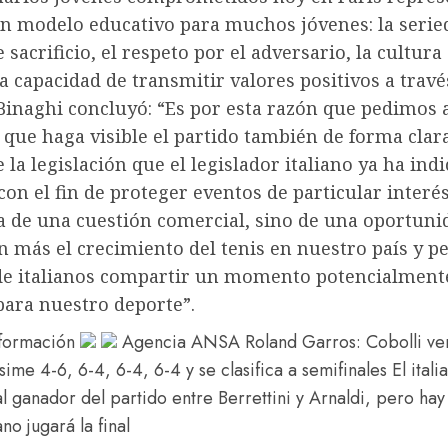
n modelo educativo para muchos jóvenes: la seried
e sacrificio, el respeto por el adversario, la cultura
la capacidad de transmitir valores positivos a travé
Binaghi concluyó: “Es por esta razón que pedimos 
que haga visible el partido también de forma clara
e la legislación que el legislador italiano ya ha ind
 con el fin de proteger eventos de particular interé
ta de una cuestión comercial, sino de una oportuni
 más el crecimiento del tenis en nuestro país y pe
de italianos compartir un momento potencialment
para nuestro deporte”.
nformación
Agencia ANSA
Roland Garros: Cobolli ve
sime 4-6, 6-4, 6-4, 6-4 y se clasifica a semifinales
El itali
al ganador del partido entre Berrettini y Arnaldi, pero ha
ano jugará la final