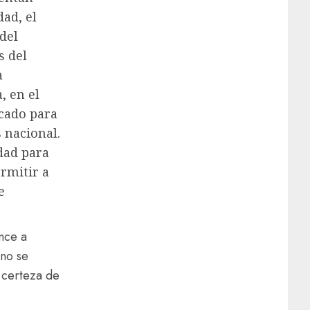
ad, el
 del
s del
a
, en el
icado para
s nacional.
dad para
rmitir a
e
nce a
ano se
y certeza de