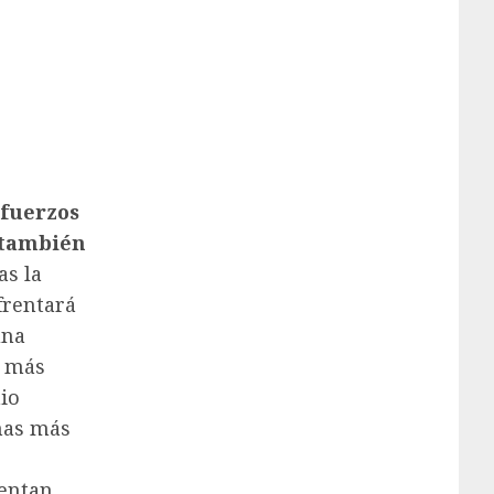
sfuerzos
 también
as la
frentará
una
o más
io
onas más
sentan