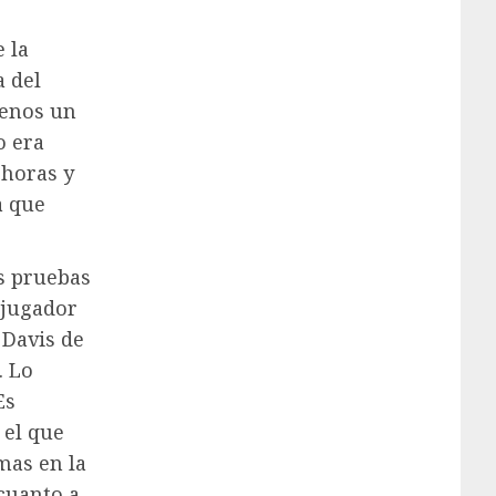
e la
a del
menos un
o era
 horas y
a que
os pruebas
 jugador
 Davis de
. Lo
Es
 el que
mas en la
 cuanto a