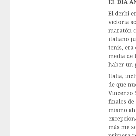
EL DÍA A
El derbi e
victoria 
maratón co
italiano j
tenis, era
media de l
haber un 
Italia, in
de que nue
Vincenzo S
finales de
mismo aho
excepciona
más me so
primera ro