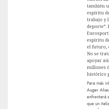
también u
espíritu d
trabajo y 
deporte”. 
Eurosport 
espíritu d
el futuro,
No se tra
apoyar aún
millones 
histórico 
Para más i
Auger Alias
enfrentará 
que un itali