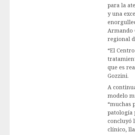
para la a
y una exce
enorgullec
Armando Go
regional d
“El Centro
tratamien
que es rea
Gozzini.
A continua
modelo mu
“muchas p
patología 
concluyó l
clínico, l