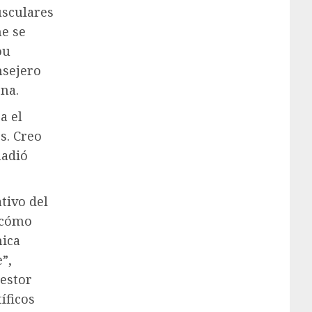
usculares
he se
ou
nsejero
ona.
a el
s. Creo
ñadió
tivo del
 cómo
nica
”,
gestor
íficos