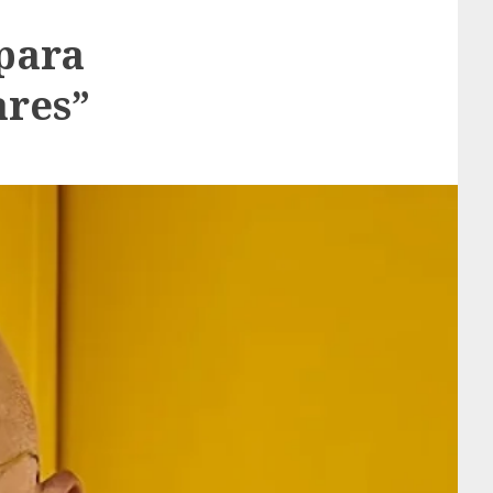
para
res”