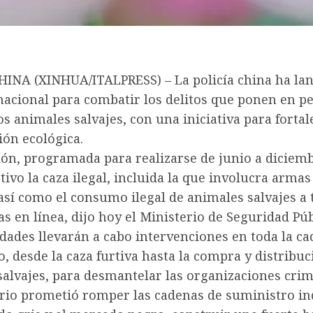
CHINA (XINHUA/ITALPRESS) – La policía china ha la
acional para combatir los delitos que ponen en pel
os animales salvajes, con una iniciativa para fortal
ión ecológica.
ón, programada para realizarse de junio a diciemb
ivo la caza ilegal, incluida la que involucra armas
así como el consumo ilegal de animales salvajes a 
s en línea, dijo hoy el Ministerio de Seguridad Púb
dades llevarán a cabo intervenciones en toda la c
, desde la caza furtiva hasta la compra y distribuc
alvajes, para desmantelar las organizaciones crim
erio prometió romper las cadenas de suministro in