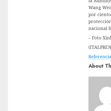
la Adminis
Wang Weish
por ciento
protección
nacional 
– Foto Xin
(ITALPREN
Referenci
About Th