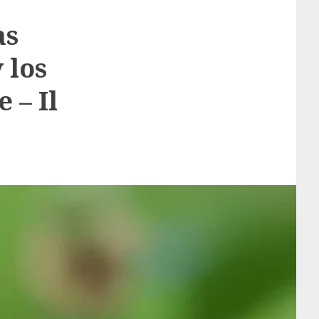
as
 los
 – Il