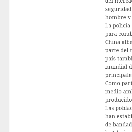
del mercad
seguridad
hombre y 
La policía
para comba
China alb
parte del 
país tamb
mundial d
principale
Como part
medio amb
producido 
Las poblac
han estab
de bandad