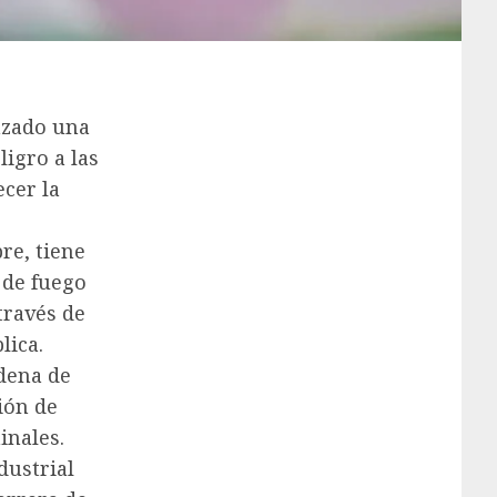
nzado una
igro a las
ecer la
re, tiene
 de fuego
través de
lica.
adena de
ión de
inales.
dustrial