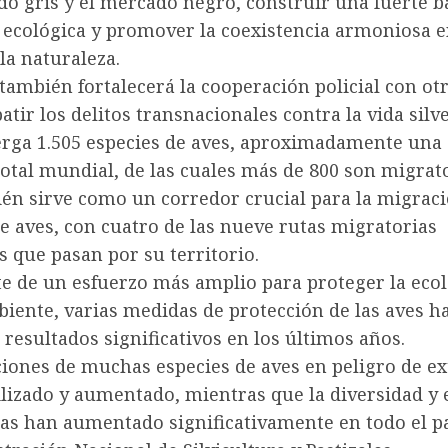
o gris y el mercado negro, construir una fuerte b
 ecológica y promover la coexistencia armoniosa e
la naturaleza.
 también fortalecerá la cooperación policial con ot
tir los delitos transnacionales contra la vida silve
erga 1.505 especies de aves, aproximadamente una 
total mundial, de las cuales más de 800 son migrato
ién sirve como un corredor crucial para la migrac
e aves, con cuatro de las nueve rutas migratorias
s que pasan por su territorio.
e de un esfuerzo más amplio para proteger la ecolo
iente, varias medidas de protección de las aves h
resultados significativos en los últimos años.
iones de muchas especies de aves en peligro de ex
ilizado y aumentado, mientras que la diversidad y
as han aumentado significativamente en todo el pa