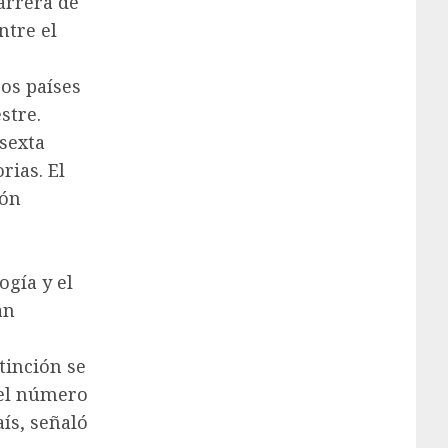
arrera de
ntre el
ros países
stre.
sexta
rias. El
ión
gía y el
an
tinción se
 el número
ís, señaló