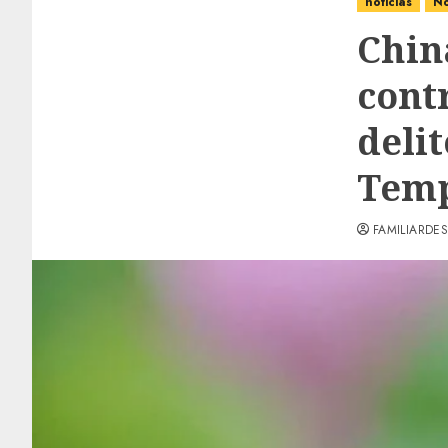
noticias
No
Chin
contr
delit
Tem
FAMILIARDES