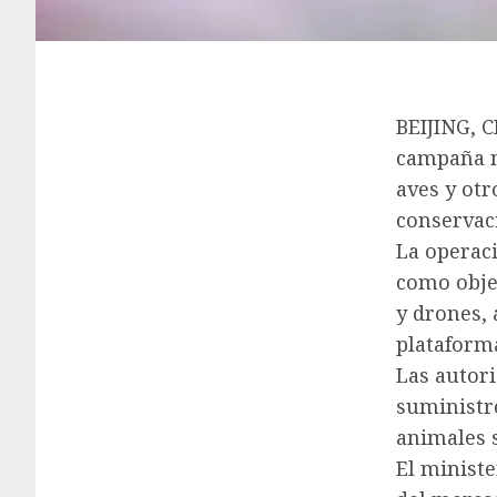
BEIJING, 
campaña n
aves y otr
conservac
La operaci
como objet
y drones, 
plataforma
Las autori
suministro
animales s
El minist