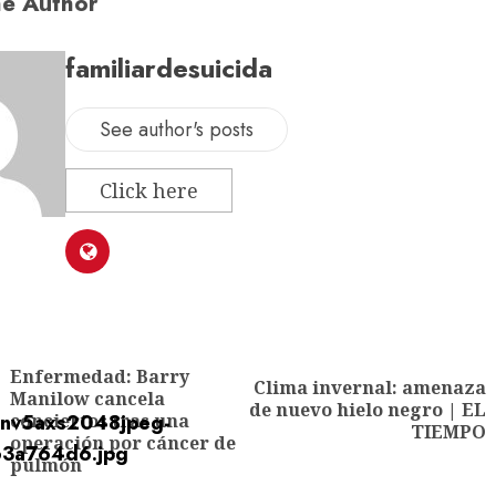
e Author
familiardesuicida
See author's posts
Click here
Enfermedad: Barry
Clima invernal: amenaza
Manilow cancela
de nuevo hielo negro | EL
conciertos tras una
TIEMPO
operación por cáncer de
pulmón