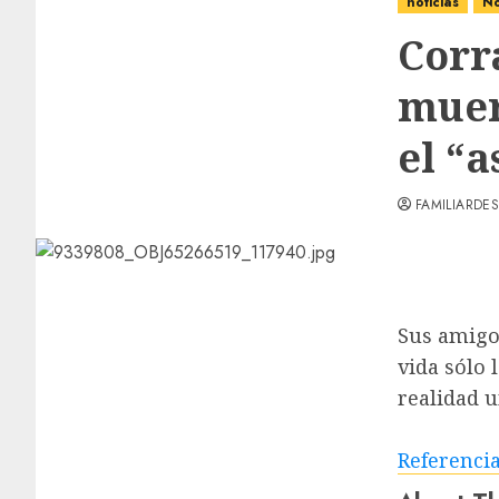
noticias
No
Corr
muer
el “a
FAMILIARDES
Sus amigos
vida sólo 
realidad 
Referenci