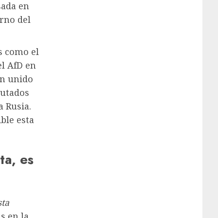
sada en
orno del
os como el
el AfD en
an unido
putados
a Rusia.
ble esta
ta, es
sta
s en la