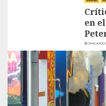
noticias
No
Críti
en e
Pete
FAMILIARDES