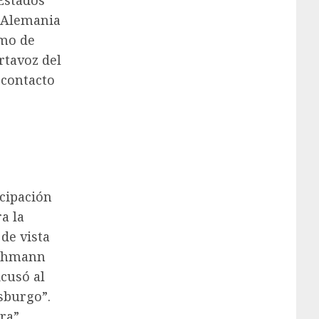
 Estados
 Alemania
omo de
rtavoz del
 contacto
icipación
a la
de vista
richmann
Acusó al
rsburgo”.
ra”.