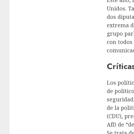
Este año, 
Unidos. T
dos diputa
extrema d
grupo par
con todos 
comunicac
Crítica
Los políti
de polític
seguridad.
de la polí
(CDU), pre
AfD de “de
Se trata d