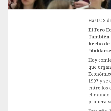
Hasta: 3 d
El Foro E
También p
hecho de 
“doblarse
Hoy comie
que organi
Económico
1997 y se
entre los
el mundo 
primera v