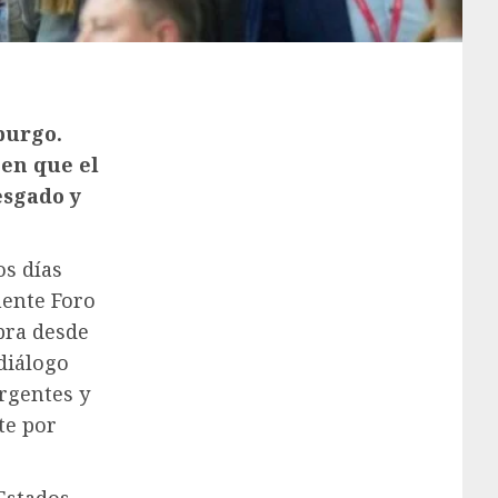
burgo.
en que el
esgado y
os días
mente Foro
bra desde
diálogo
rgentes y
te por