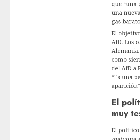
que “una 
una nueva 
gas barato
El objetiv
AfD. Los o
Alemania. 
como siemp
del AfD a 
“Es una pe
aparición”
El polí
muy te
El polític
matutina