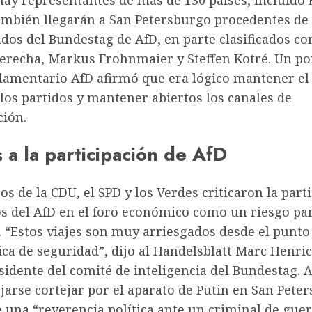
hay representantes de más de 130 países, incluido
ambién llegarán a San Petersburgo procedentes de
dos del Bundestag de AfD, en parte clasificados c
erecha, Markus Frohnmaier y Steffen Kotré. Un po
lamentario AfD afirmó que era lógico mantener el
los partidos y mantener abiertos los canales de
ión.
s a la participación de AfD
cos de la CDU, el SPD y los Verdes criticaron la part
os del AfD en el foro económico como un riesgo par
 “Estos viajes son muy arriesgados desde el punto 
tica de seguridad”, dijo al Handelsblatt Marc Hen
sidente del comité de inteligencia del Bundestag. 
jarse cortejar por el aparato de Putin en San Pete
e una “reverencia política ante un criminal de guer