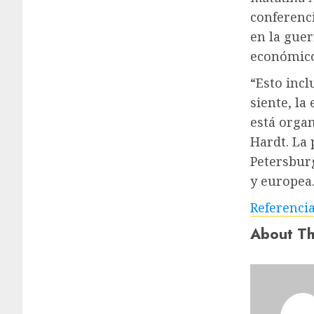
conferenci
en la guer
económico
“Esto incl
siente, la
está organ
Hardt. La
Petersburg
y europea.
Referenci
About Th