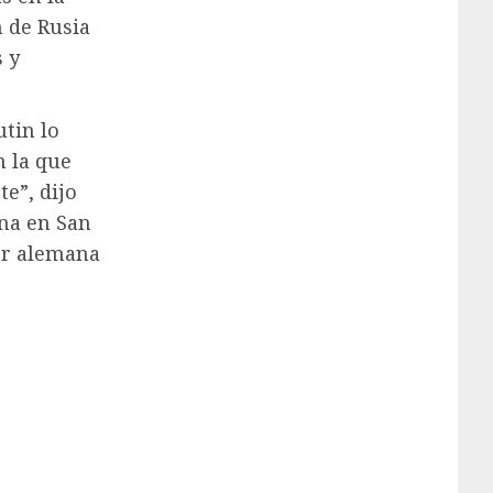
n de Rusia
s y
utin lo
n la que
e”, dijo
na en San
ior alemana