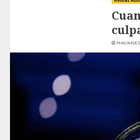
Noticias Mun
Cuan
culp
FAMILIARDES