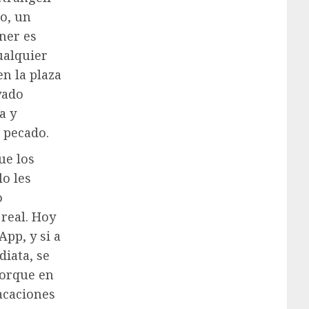
o, un
ner es
ualquier
n la plaza
vado
a y
n pecado.
ue los
o les
o
 real. Hoy
pp, y si a
diata, se
porque en
acaciones