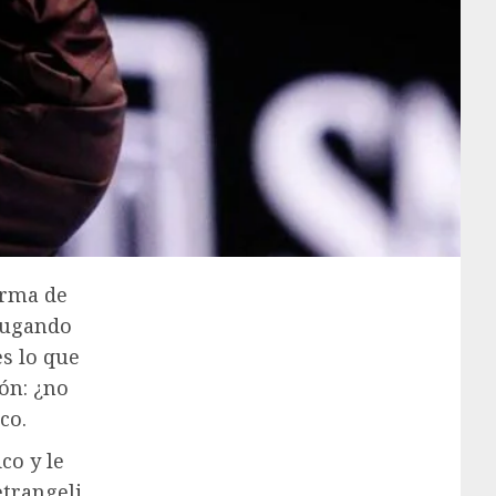
orma de
 jugando
es lo que
ión: ¿no
co.
co y le
etrangeli