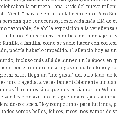
celebraban la primera Copa Davis del nuevo mileni
la Nicola” para celebrar su fallecimiento. Pero Sin
a persona que conocemos, reservada más allá de c
o razonable, de ahí la exposición a la vergüenza e
irtual o no. Y ni siquiera la noticia del mensaje pri
 familia a familia, como se suele hacer con cortesí
ión, podría haberlo impedido. El silencio hoy es u
mundo, incluso más allá de Sinner. En la época en q
miden por el número de amigos en su teléfono y sól
resar si les llega un “me gusta” del otro lado: de l
 es una tragedia, a veces lamentablemente incluso
 no nos llamamos sino que nos enviamos un WhatsA
e verificación azul no le sigue una respuesta inme
dera descorteses. Hoy competimos para lucirnos, 
todos somos bellos, felices, ricos, nos vamos de v