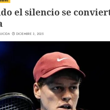
diales
do el silencio se convier
a
UICIDA
DICIEMBRE 3, 2025