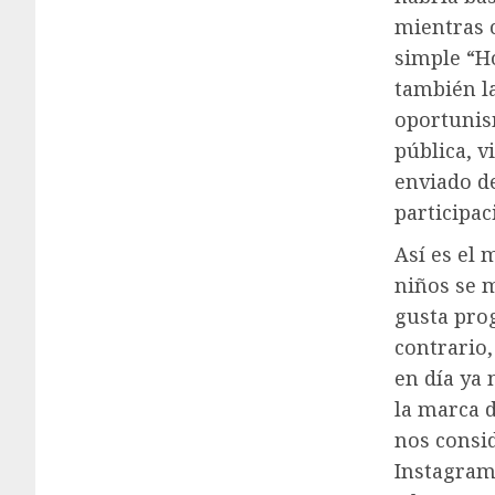
mientras 
simple “Ho
también l
oportunism
pública, v
enviado de
participac
Así es el 
niños se 
gusta prog
contrario,
en día ya
la marca d
nos consi
Instagram 