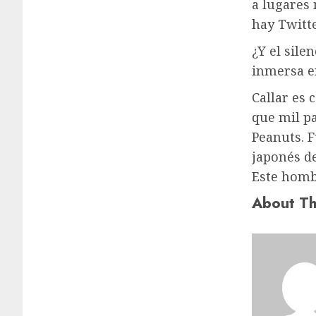
a lugares
hay Twitte
¿Y el sile
inmersa e
Callar es 
que mil pa
Peanuts. F
japonés d
Este homb
About Th