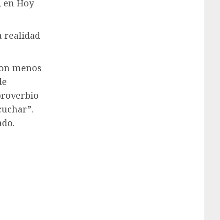
, en Hoy
a realidad
 son menos
de
proverbio
cuchar”.
ado.