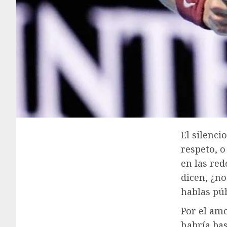
El silenci
respeto, 
en las red
dicen, ¿no
hablas pú
Por el amo
habría bas