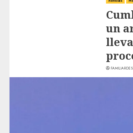
noticias
No
Cumb
un ar
lleva
proc
FAMILIARDES