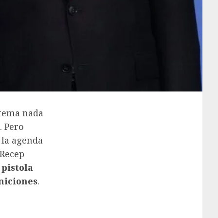
 tema nada
. Pero
 la agenda
 Recep
pistola
niciones
.