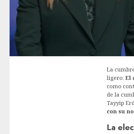
La cumbre
ligero:
El 
como cont
de la cumb
Tayyip Erd
con su n
La ele