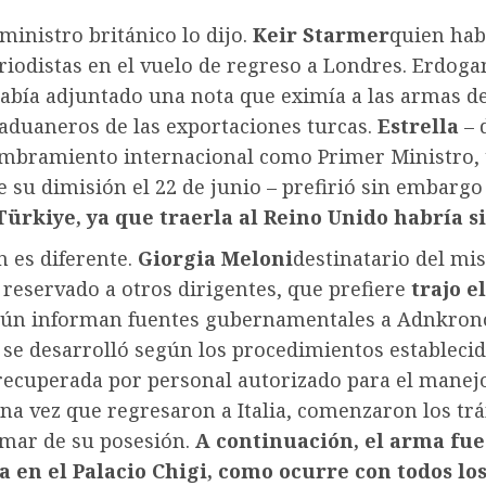
ministro británico lo dijo.
Keir Starmer
quien hab
riodistas en el vuelo de regreso a Londres. Erdogan
abía adjuntado una nota que eximía a las armas de
 aduaneros de las exportaciones turcas.
Estrella
– 
mbramiento internacional como Primer Ministro, t
 su dimisión el 22 de junio – prefirió sin embarg
ürkiye, ya que traerla al Reino Unido habría si
n es diferente.
Giorgia Meloni
destinatario del m
reservado a otros dirigentes, que prefiere
trajo e
gún informan fuentes gubernamentales a Adnkrono
se desarrolló según los procedimientos establecid
recuperada por personal autorizado para el manej
na vez que regresaron a Italia, comenzaron los tr
rmar de su posesión.
A continuación, el arma fue
a en el Palacio Chigi, como ocurre con todos lo