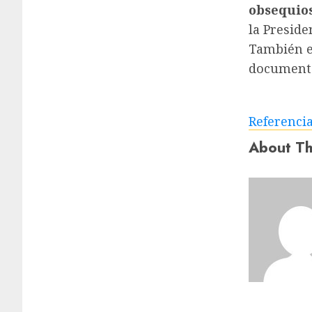
obsequios
la Preside
También en
documento
Referenci
About Th