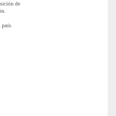
sición de
ón.
 país.