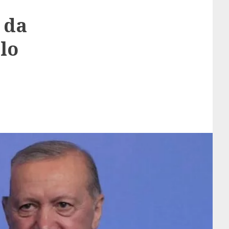
 da
 lo