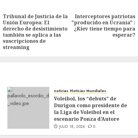
Tribunal de Justicia de la
Interceptores patriotas
Unión Europea: El
"producido en Ucrania" :
derecho de desistimiento
¿Kiev tiene tiempo para
también se aplica a las
esperar?
suscripciones de
streaming
noticias
Noticias Mundiales
Voleibol, los “debuts” de
Durigon como presidente de
la Liga de Voleibol en el
escenario Ponza d’Autore
JULIO 18, 2026
0