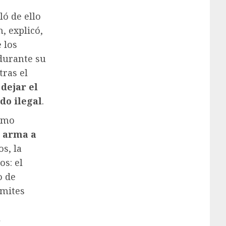
ló de ello
, explicó,
 los
durante su
ras el
o
dejar el
do ilegal
.
ismo
l arma a
s, la
os: el
o de
ámites
s